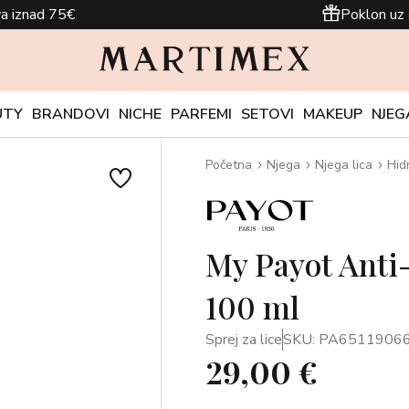
a iznad 75€
Poklon uz 
UTY
BRANDOVI
NICHE
PARFEMI
SETOVI
MAKEUP
NJEG
Početna
Njega
Njega lica
Hid
My Payot Anti
100 ml
Sprej za lice
SKU: PA6511906
29,00 €