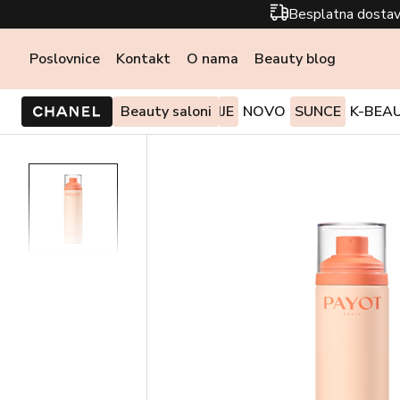
Besplatna dostav
Poslovnice
Kontakt
O nama
Beauty blog
PONUDE I AKCIJE
Beauty saloni
NOVO
SUNCE
K-BEA