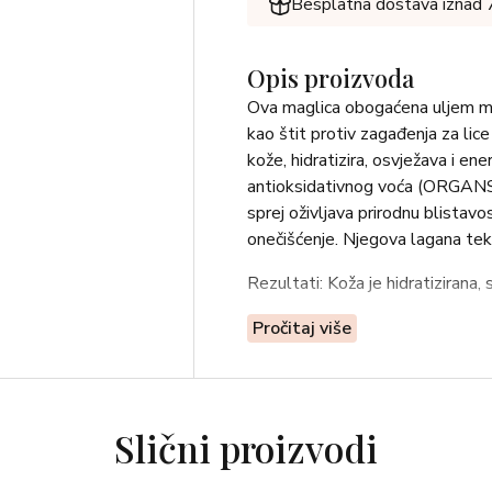
Besplatna dostava iznad
Opis proizvoda
Ova maglica obogaćena uljem mor
kao štit protiv zagađenja za lic
kože, hidratizira, osvježava i en
antioksidativnog voća (ORGANSKI
sprej oživljava prirodnu blistavo
onečišćenje. Njegova lagana teks
Rezultati: Koža je hidratizirana, 
Njegov plus: prijenosno pakiranje
Pročitaj više
jednoj gesti.
Kada ga primijeniti? Ujutro i na
fiksiranje u bilo koje doba dana.
Slični proizvodi
Voćni miris s notama dinje, bres