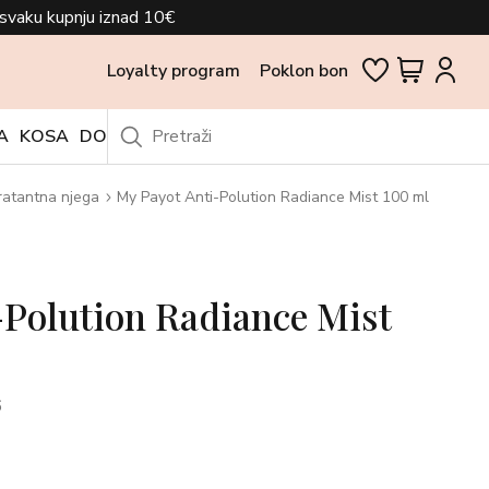
svaku kupnju iznad 10€
Loyalty program
Poklon bon
A
KOSA
DODACI
OUTLET
ratantna njega
My Payot Anti-Polution Radiance Mist 100 ml
-Polution Radiance Mist
6