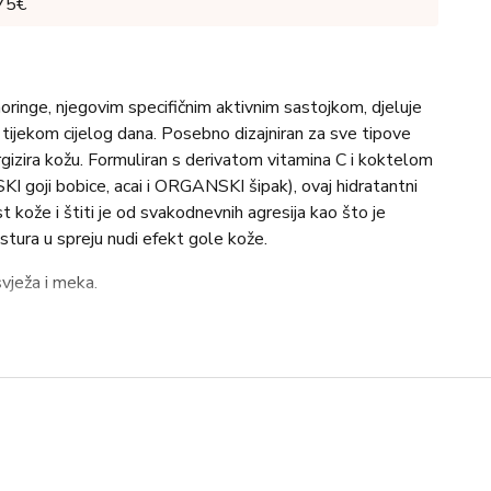
 75€
inge, njegovim specifičnim aktivnim sastojkom, djeluje
e tijekom cijelog dana. Posebno dizajniran za sve tipove
ergizira kožu. Formuliran s derivatom vitamina C i koktelom
 goji bobice, acai i ORGANSKI šipak), ovaj hidratantni
st kože i štiti je od svakodnevnih agresija kao što je
tura u spreju nudi efekt gole kože.
svježa i meka.
 bez plina, idealno za rehidrataciju kože tijekom dana u
večer, prije uobičajene hidratantne kreme i nakon šminke za
 Poprskajte 15 centimetara od lica.
kve i bijelog mošusa.