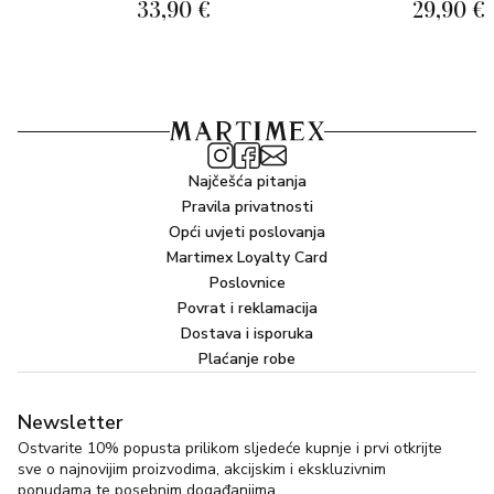
33,90 €
29,90 €
CUSPIDATUM ROOT EXTRACT, GLYCYRRHIZA
GLABRA (LICORICE) ROOT EXTRACT, CAMELLIA
SINENSIS LEAF EXTRACT, PHENOXYETHANOL,
ROSMARINUS OFFICINALIS (ROSEMARY) LEAF
EXTRACT, CHAMOMILLA RECUTITA (MATRICARIA)
FLOWER EXTRACT, TOCOPHEROL, CITRIC ACID,
ETHYLHEXYLGLYCERIN, HELIANTHUS ANNUUS
Najčešća pitanja
(SUNFLOWER) SEED OIL, SODIUM CITRATE
Pravila privatnosti
Opći uvjeti poslovanja
Martimex Loyalty Card
Poslovnice
Povrat i reklamacija
Dostava i isporuka
Plaćanje robe
Newsletter
Ostvarite 10% popusta prilikom sljedeće kupnje i prvi otkrijte
sve o najnovijim proizvodima, akcijskim i ekskluzivnim
ponudama te posebnim događanjima.