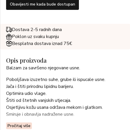
Obavijesti me kada bude dostupan
Dostava 2-5 radnih dana
Poklon uz svaku kupnju
Besplatna dostava iznad 75€
Opis proizvoda
Balzam za savršeno njegovane usne.
Poboljšava izuzetno suhe, grube ili ispucale usne.
Jača i štiti prirodnu lipidnu barijeru.
Optimira udio vlage.
Štiti od štetnih vanjskih utjecaja.
Osjetljivu kožu usana održava mekom i glatkom.
Smiruje i obnavlja nadražene usne.
UPOTREBA:
Pročitaj više