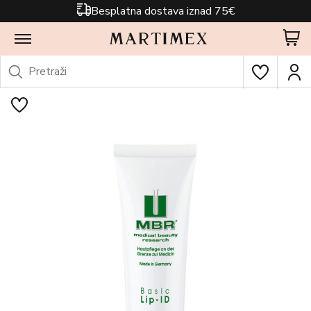
Besplatna dostava iznad 75€