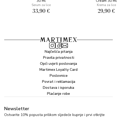
30 ml
Cream 30 ml
EverLaSkin™
Serum za lice
Krema za lice
33,90 €
29,90 €
Zlatni kolagenin
SASTOJCI: AQUA (WATER), PROPANEDIOL
DICAPRYLATE, CAPRYLIC/CAPRIC TRIGLYCERIDE,
GLYCERIN, METHYLPROPANEDIOL, GLYCERYL
STEARATE CITRATE , LIMNANTHES ALBA
(MEADOWFOAM) SEED OIL, CRAMBE ABYSSINICA
Najčešća pitanja
SEED OIL, ISOSTEARYL ISOSTEARATE,
Pravila privatnosti
CYCLOHEXASILOXANE, CETEARYL ALCOHOL,
Opći uvjeti poslovanja
BEHENYL ALCOHOL, PROPANEDIOL,POLYAMIDE -5,
Martimex Loyalty Card
ISOCETYL ALCOHOL, PHENOXYETHANOL, SODIUM
Poslovnice
CARBOMER, HYDROGENATED COCOGLYCERIDES,
Povrat i reklamacija
GLYCERYL UNDECYLENATE, DIMETHICONE,
Dostava i isporuka
MALTODEXTRIN, SODIUM STEAROYL GLUTAMATE,
Plaćanje robe
POLYPERFLUOROMETHYLISOPROPYL ETHER,
PARFUM (FRAGRANCE), CITRULLUS LANATUS
Newsletter
(WATERMELON) FRUIT EXTRACT, HYDROLYZED
Ostvarite 10% popusta prilikom sljedeće kupnje i prvi otkrijte
CANDIDA SAITOANA EXTRACT, CERAMIDE NP,