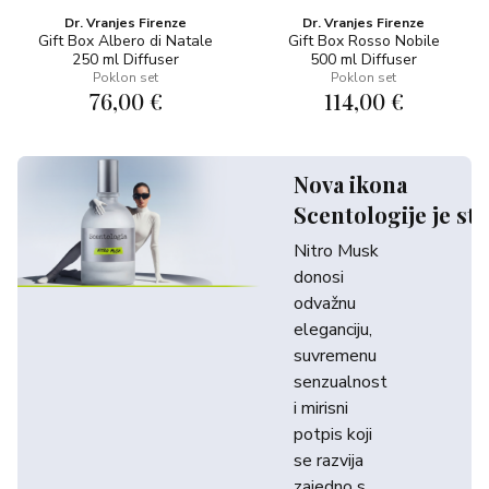
Dr. Vranjes Firenze
Dr. Vranjes Firenze
Gift Box Albero di Natale
Gift Box Rosso Nobile
250 ml Diffuser
500 ml Diffuser
Poklon set
Poklon set
76,00 €
114,00 €
Nova ikona
Scentologije je sti
Nitro Musk
donosi
odvažnu
eleganciju,
suvremenu
senzualnost
i mirisni
potpis koji
se razvija
zajedno s