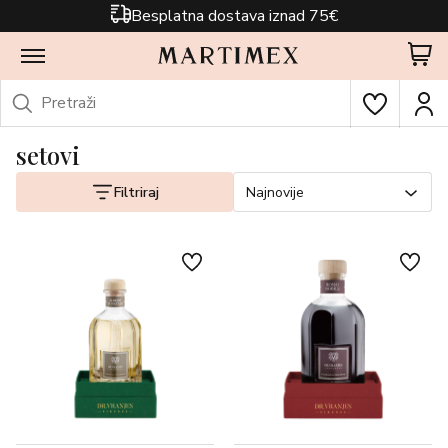
Besplatna dostava iznad 75€
setovi
Filtriraj
Najnovije