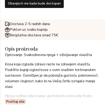
Obavijesti me kada bude dostupan
Dostava 2-5 radnih dana
Poklon uz svaku kupnju
Besplatna dostava iznad 75€
Opis proizvoda
Djelovanje: Svakodnevna njega + oživljavanje vlasišta
Kosa koja izgleda zdravo raste na zdravijem vlasištu.
Podržite bujniji izgled kose s ovim snažnim tretmanskim
sustavom. Osmišljen je da poboljša gustoću, pokrivenost,
volumen i bujnost, kako bi na Vašoj četki ostajalo manje
vlasi.
Njega počinje prije pranja, upotrebom proizvoda Scalp
Booster, čije djelovanje podupire Redensyl® (3 %). U
Pročitaj više