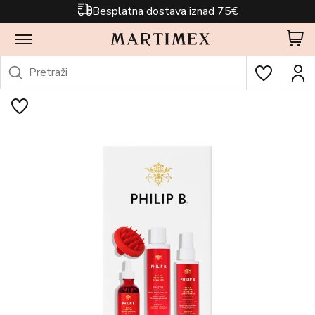
Besplatna dostava iznad 75€