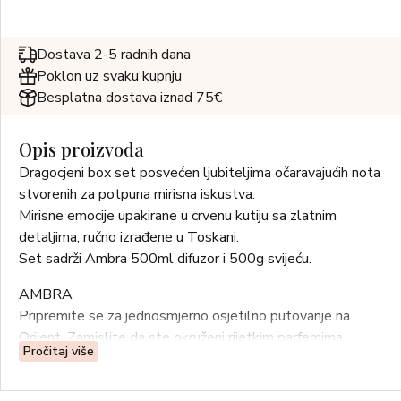
Dostava 2-5 radnih dana
Poklon uz svaku kupnju
Besplatna dostava iznad 75€
Opis proizvoda
Dragocjeni box set posvećen ljubiteljima očaravajućih nota
stvorenih za potpuna mirisna iskustva.
Mirisne emocije upakirane u crvenu kutiju sa zlatnim
detaljima, ručno izrađene u Toskani.
Set sadrži Ambra 500ml difuzor i 500g svijeću.
AMBRA
Pripremite se za jednosmjerno osjetilno putovanje na
Orijent. Zamislite da ste okruženi rijetkim parfemima,
Pročitaj više
čuvanim u elegantnim bočicama najupečatljivijih oblika,
umotani u intrigantne bogate tkanine i vama drage začine.