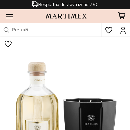
Besplatna dostava iznad 75€