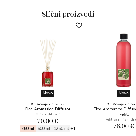
Otkrit ćete da vas miris Ambra, koji je kreirao master
parfumer Paolo Vranjes, prenosi u čudesan svijet.
Slični proizvodi
OLFAKTIVNA PIRAMIDA
-Cvijet irisa, geranij
-Jantar, bušin, pačuli, labdanum
-Sandalovo drvo, vanilija, cedrovina
Novo
Novo
Dr. Vranjes Firenze
Dr. Vranjes Fire
Fico Aromatico Diffusor
Fico Aromatico Diffus
Refill
Mirisni difuzor
70,00 €
Refil za mirisni di
76,00 €
250 ml
500 ml
1250 ml
+1