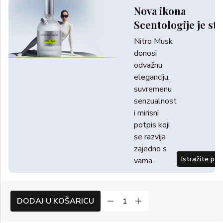
Nova ikona
Scentologije je sti
Nitro Musk
donosi
odvažnu
eleganciju,
suvremenu
senzualnost
i mirisni
potpis koji
se razvija
zajedno s
Istražite po
vama.
DODAJ U KOŠARICU