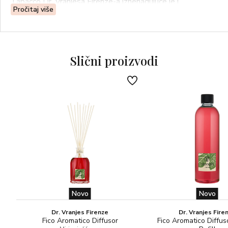
Tabacco Dr. Vranjesa Firenze-a iznenađujuće je i
Pročitaj više
ekstravagantno olfaktivno iskustvo.
OLFAKTIVNA PIRAMIDA
-Ljubičica, naranča
Slični proizvodi
-Ruža, duhan, jantar
-Vanilija, mošus, sandalovina
Novo
Novo
Dr. Vranjes Firenze
Dr. Vranjes Fire
Fico Aromatico Diffusor
Fico Aromatico Diffus