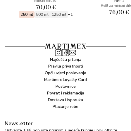
Refill
Mirisni difuzor
70,00 €
Refil za mirisni di
76,00 €
250 ml
500 ml
1250 ml
+1
Najčešća pitanja
Pravila privatnosti
Opći uvjeti poslovanja
Martimex Loyalty Card
Poslovnice
Povrat i reklamacija
Dostava i isporuka
Plaćanje robe
Newsletter
Ostvarite 10% popusta prilikom sljedeće kupnje i prvi otkrijte