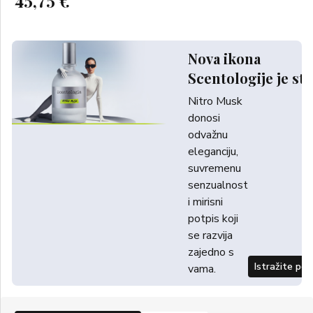
45,75 €
Nova ikona
Scentologije je sti
Nitro Musk
donosi
odvažnu
eleganciju,
suvremenu
senzualnost
i mirisni
potpis koji
se razvija
zajedno s
Istražite po
vama.