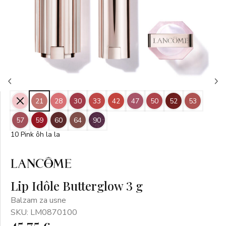
10
21
28
30
33
42
47
50
52
53
57
59
60
64
90
10 Pink ôh la la
Lip Idôle Butterglow 3 g
Balzam za usne
SKU: LM0870100