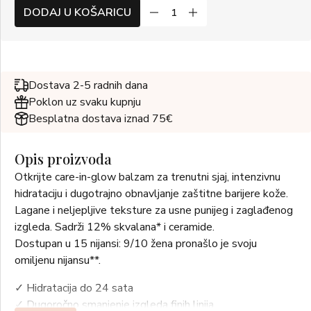
DODAJ U KOŠARICU
Dostava 2-5 radnih dana
Poklon uz svaku kupnju
Besplatna dostava iznad 75€
Opis proizvoda
Otkrijte care-in-glow balzam za trenutni sjaj, intenzivnu
hidrataciju i dugotrajno obnavljanje zaštitne barijere kože.
Lagane i neljepljive teksture za usne punijeg i zaglađenog
izgleda. Sadrži 12% skvalana* i ceramide.
Dostupan u 15 nijansi: 9/10 žena pronašlo je svoju
omiljenu nijansu**.
✓ Hidratacija do 24 sata
✓ Dugoročno smanjenje izgleda finih linija