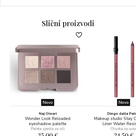
intenzivnu ružičastu nijansu za svjež i prirodno zavodljiv
efekt.
Dostupno u tri neodoljive varijante:
Slični proizvodi
ANICE s mirisom šećerne vune
ARANCIO PALE s mirisom breskve
ROSSO s mirisom maline
Novo
Novo
Naj Oleari
Diego dalla Pa
Wonder Look Reloaded
Makeup studio Stay 
eyeshadow palette
Liner Water Resi
Paleta sjenila za oči
Olovka za usn
35,00 €
24,50 €