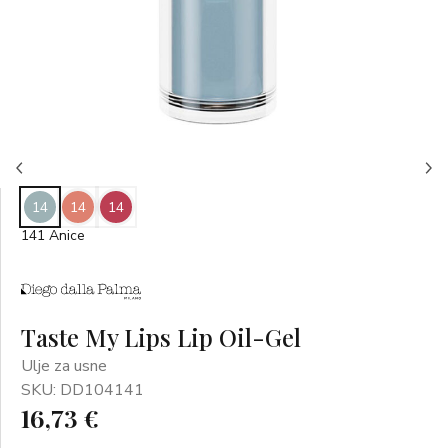
14
14
14
141 Anice
Taste My Lips Lip Oil-Gel
Ulje za usne
SKU: DD104141
16,73 €