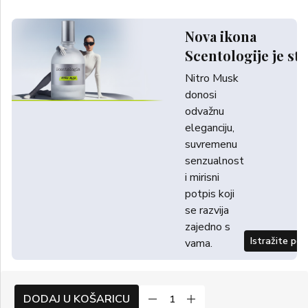
Nova ikona
Scentologije je sti
Nitro Musk
donosi
odvažnu
eleganciju,
suvremenu
senzualnost
i mirisni
potpis koji
se razvija
zajedno s
Istražite po
vama.
DODAJ U KOŠARICU