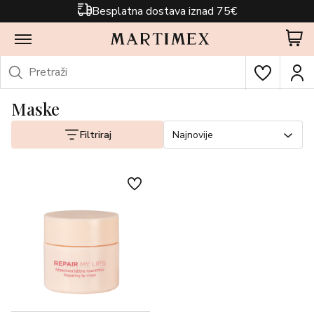
Besplatna dostava iznad 75€
Maske
Filtriraj
Najnovije