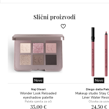
Prednosti proizvoda:
• Oblikuje i definira usne
• Dugotrajnost do 12 sati
Slični proizvodi
• Kremasta tekstura za jednostavno nanošenje
• Vizualno puniji izgled usana
• Nude nijanse prikladne za sve tonove kože
Rubove usana možete naglasiti olovkom u tamnijoj nijansi.
Novo
Novo
Naj Oleari
Diego dalla Pa
Wonder Look Reloaded
Makeup studio Stay 
eyeshadow palette
Liner Water Resi
Paleta sjenila za oči
Olovka za usn
35,00 €
24,50 €