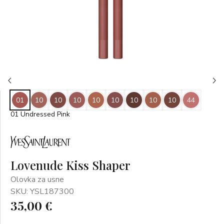
01
10
10
10
10
10
10
10
10
44
01 Undressed Pink
Lovenude Kiss Shaper
Olovka za usne
SKU: YSL187300
35,00 €