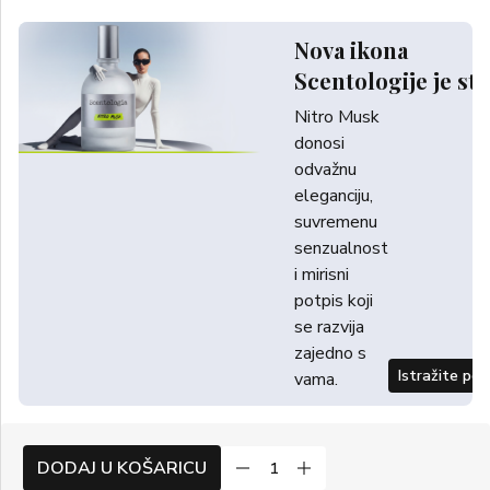
Nova ikona
Scentologije je sti
Nitro Musk
donosi
odvažnu
eleganciju,
suvremenu
senzualnost
i mirisni
potpis koji
se razvija
zajedno s
Istražite po
vama.
DODAJ U KOŠARICU