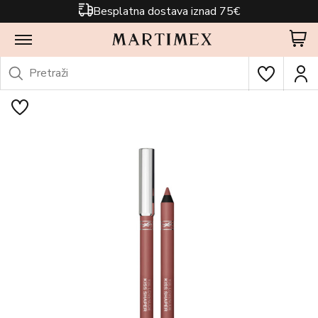
Besplatna dostava iznad 75€