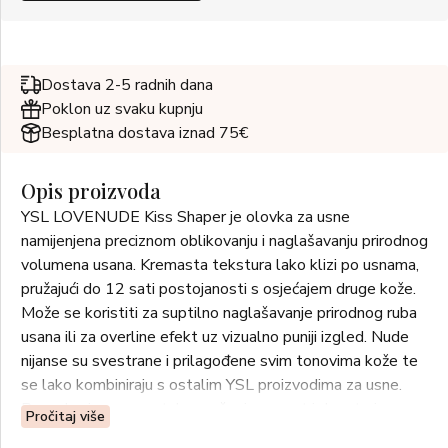
Dostava 2-5 radnih dana
Poklon uz svaku kupnju
Besplatna dostava iznad 75€
Opis proizvoda
YSL LOVENUDE Kiss Shaper je olovka za usne
namijenjena preciznom oblikovanju i naglašavanju prirodnog
volumena usana. Kremasta tekstura lako klizi po usnama,
pružajući do 12 sati postojanosti s osjećajem druge kože.
Može se koristiti za suptilno naglašavanje prirodnog ruba
usana ili za overline efekt uz vizualno puniji izgled. Nude
nijanse su svestrane i prilagođene svim tonovima kože te
se lako kombiniraju s ostalim YSL proizvodima za usne.
Pogodna i za samostalno nošenje za mat i dugotrajan
Pročitaj više
završetak.