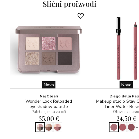
Slični proizvodi
Savršeno za večernju rutinu ljepote, ova maska pruža
efekt profesionalne njege iz udobnosti vlastitog doma.
Idealna za sve koji žele mladenački izgled usana, prirodan
volumen i zaglađenu teksturu.
Novo
Novo
Naj Oleari
Diego dalla Pa
Wonder Look Reloaded
Makeup studio Stay 
eyeshadow palette
Liner Water Resi
Paleta sjenila za oči
Olovka za usn
35,00 €
24,50 €
+