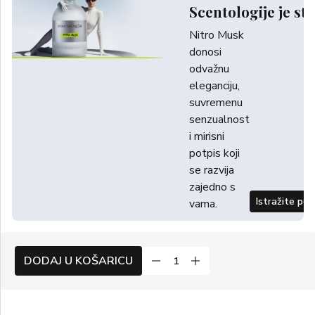
Scentologije je sti
Nitro Musk
donosi
odvažnu
eleganciju,
suvremenu
senzualnost
i mirisni
potpis koji
se razvija
zajedno s
Istražite po
vama.
DODAJ U KOŠARICU