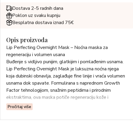
Dostava 2-5 radnih dana
Poklon uz svaku kupnju
Besplatna dostava iznad 75€
Opis proizvoda
Lip Perfecting Overnight Mask – Noćna maska za
regeneraciju i volumen usana
Buđenje s vidljivo punijim, glatkijim i pomlađenim usnama.
Lip Perfecting Overnight Mask je luksuzna noćna njega
koja dubinski obnavlja, zaglađuje fine linije i vraća volumen
usnama dok spavate. Formulirana s naprednom Growth
Factor tehnologijom, snažnim peptidima i prirodnim
ekstraktima, ova maska potiče regeneraciju kože i
smanjuje znakove starenja.
Pročitaj više
Ujutro ćete se probuditi s usnama koje su mekše, punije i
definiranije – spremne za novi dan, bez potrebe za
invazivnim tretmanima.