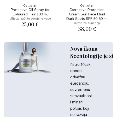
Collistar
Collistar
Protective Oil Spray for
Corrective Protection
Coloured Hair 100 ml
Cream Sun Face Fluid
Dark Spots SPF 50 50 ml
Ulje za zaštitu obojene kose
25,00 €
Krema za sunčanje
38,00 €
Nova ikona
Scentologije je sti
Nitro Musk
donosi
odvažnu
eleganciju,
suvremenu
senzualnost
i mirisni
potpis koji
se razvija