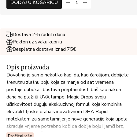
DODAJ U KOŠARICU
Dostava 2-5 radnih dana
Poklon uz svaku kupnju
Besplatna dostava iznad 75€
Opis proizvoda
Dovoljno je samo nekoliko kapi da, kao čarolijom, dobijete
trenutnu zlatnu boju koja za manje od sat vremena
postaje duboka i blistava preplanulost, baš kao nakon
dana na plaži ili UVA lampe. Magic Drops svoju
učinkovitost duguju ekskluzivnoj formuli koja kombinira
ekstrakt ljuske oraha s inovativnom DHA Rapid,
molekulom za samotamnjenje nove generacije koja upola
skraćuje vrijeme potrebno koži da dobije boju i jamči brz,
prirodan i ujednačen rezultat, bez rizika i neuglednih mrlja.
Pročitaj više