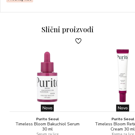
Osim toga, ovaj čarobni ‘koncentrat za sunce’ sadrži i
iznimna hidratantna i anti-age svojstva u obliku vitamina E i
biotehnološkog derivata kukuruza, koji obavija kožu
nevidljivim i dugotrajnim hidratantnim filmom. Lagan,
Slični proizvodi
svilenkast i nježnog mirisa, proizvod se lako nanosi i
trenutno se upija, ostavljajući kožu mekom i glatkom.
Nekoliko kapi proizvoda ravnomjerno nanesite na čisto i
suho lice, vrat i dekolte.
Operite ruke odmah nakon upotrebe. Nekoliko kapi
proizvoda ravnomjerno nanesite na čisto i suho lice, vrat i
dekolte.
Operite ruke odmah nakon upotrebe.
Novo
Novo
Purito Seoul
Purito Seoul
Timeless Bloom Bakuchiol Serum
Timeless Bloom Reti
30 ml
Cream 30 ml
Serum za lice
Krema za lice