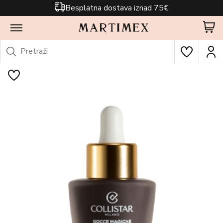
Besplatna dostava iznad 75€