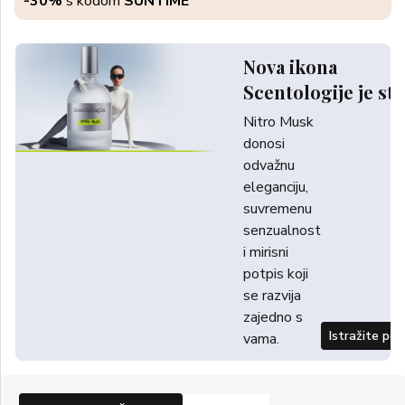
-30%
s kodom
SUNTIME
Nova ikona
Scentologije je sti
Nitro Musk
donosi
odvažnu
eleganciju,
suvremenu
senzualnost
i mirisni
potpis koji
se razvija
zajedno s
Istražite po
vama.