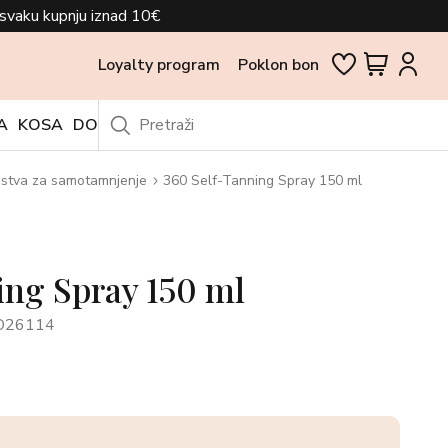
svaku kupnju iznad 10€
Loyalty program
Poklon bon
A
KOSA
DODACI
OUTLET
stva za samotamnjenje
360 Self-Tanning Spray 150 ml
ing Spray 150 ml
O26114