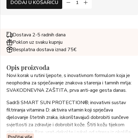
DODAJ U KOŠARICU
Dostava 2-5 radnih dana
Poklon uz svaku kupnju
Besplatna dostava iznad 75€
Opis proizvoda
Novi korak u rutini ljepote, s inovativnom formulom koja je
neophodna za sprječavanje znakova starenja i tamnih mrlja:
SVAKODNEVNA ZAŠTITA, prva anti-age gesta danas.
Sadrži SMART SUN PROTECTION®, inovativni sustav
filtriranja vitamina D: aktivira vitamin koji sprječava
djelovanje štetnih zraka, iskorištavajući dobrobiti sunčeve
svjetlosti za zdravlje i dobrobit kože. Štiti kožu tijekom
cijele godine (lice, vrat-dekolte i ruke) od stresa iz okoliša,
Pročitaj više