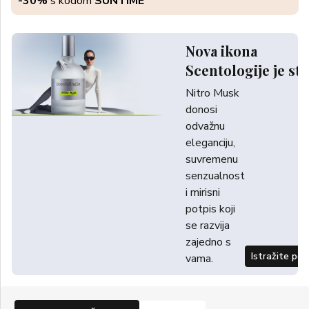
-30%
s kodom
SUNTIME
Nova ikona
Scentologije je sti
Nitro Musk
donosi
odvažnu
eleganciju,
suvremenu
senzualnost
i mirisni
potpis koji
se razvija
zajedno s
Istražite po
vama.