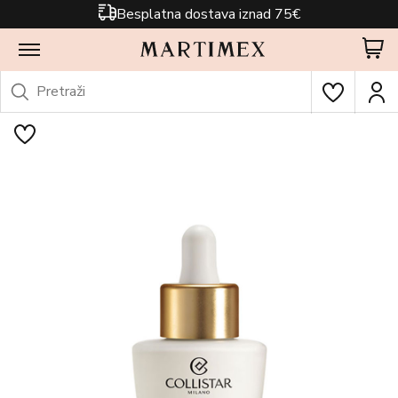
Besplatna dostava iznad 75€