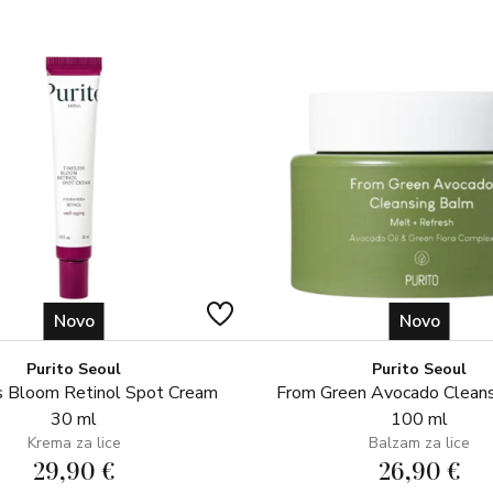
intenzitet preplanulosti. Za održ
tjedno.
Posebno formuliran za tijelo, pog
kožu.
Ne ostavlja tragove na koži, odj
Novo
Novo
Purito Seoul
Purito Seoul
 Bloom Retinol Spot Cream
From Green Avocado Clean
30 ml
100 ml
Krema za lice
Balzam za lice
29,90 €
26,90 €