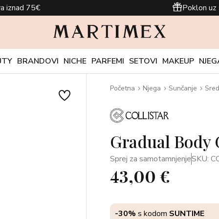
a iznad 75€
Poklon uz 
UTY
BRANDOVI
NICHE
PARFEMI
SETOVI
MAKEUP
NJEG
Početna
Njega
Sunčanje
Sred
Gradual Body 
Sprej za samotamnjenje
SKU: C
43,00 €
-30%
s kodom
SUNTIME