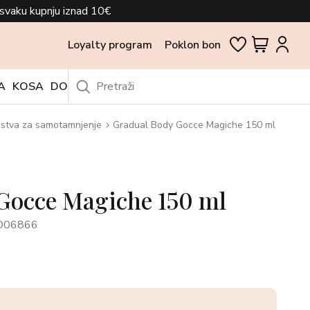
svaku kupnju iznad 10€
Loyalty program
Poklon bon
A
KOSA
DODACI
OUTLET
stva za samotamnjenje
Gradual Body Gocce Magiche 150 ml
Gocce Magiche 150 ml
O06866