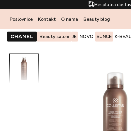
Besplatna dostav
Poslovnice
Kontakt
O nama
Beauty blog
PONUDE I AKCIJE
Beauty saloni
NOVO
SUNCE
K-BEA