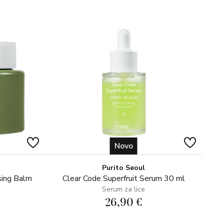
avanje boje, dovoljno je koristiti proizvod 2-3 puta
odan je za sve tipove kože i tena, uključujući i mušku
eći ni predmetima.
Novo
Purito Seoul
sing Balm
Clear Code Superfruit Serum 30 ml
Serum za lice
26,90 €