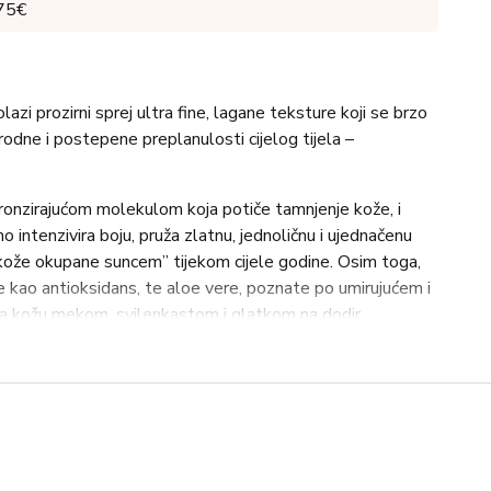
 75€
zi prozirni sprej ultra fine, lagane teksture koji se brzo
irodne i postepene preplanulosti cijelog tijela –
onzirajućom molekulom koja potiče tamnjenje kože, i
o intenzivira boju, pruža zlatnu, jednoličnu i ujednačenu
“kože okupane suncem” tijekom cijele godine. Osim toga,
je kao antioksidans, te aloe vere, poznate po umirujućem i
ja kožu mekom, svilenkastom i glatkom na dodir.
U APLIKACIJU
dnostavno, praktično i intuitivno nanošenje u svim
ernu distribuciju, čak i na teško dostupnim dijelovima
ane nogu), bez rizika od neujednačenih mrlja.
ekoliko dana zaredom dok se ne postigne željeni