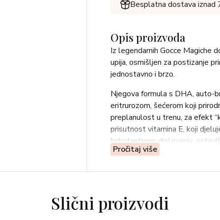
Besplatna dostava iznad
Opis proizvoda
Iz legendarnih Gocce Magiche dola
upija, osmišljen za postizanje pr
jednostavno i brzo.
Njegova formula s DHA, auto-br
eritrurozom, šećerom koji prirodn
preplanulost u trenu, za efekt 
prisutnost vitamina E, koji djelu
hidratantnom djelovanju, ostavl
Pročitaj više
360° PRSKANJE ZA SAVRŠEN
Sustav raspršivanja omogućuje je
položajima, osiguravajući ravnomj
tijela (poput leđa i stražnje str
Slični proizvodi
Nanošenje se može ponavljati n