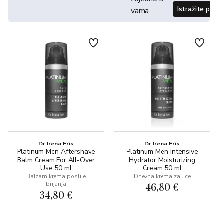
Istražite po
vama.
Dr Irena Eris
Dr Irena Eris
Platinum Men Aftershave
Platinum Men Intensive
Balm Cream For All-Over
Hydrator Moisturizing
Use 50 ml
Cream 50 ml
Balzam krema poslije
Dnevna krema za lice
brijanja
46,80 €
34,80 €