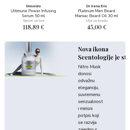
Shiseido
Dr Irena Eris
Ultimune Power Infusing
Platinum Men Beard
Serum 50 ml
Maniac Beard Oil 30 ml
Serum za lice
Ulje za bradu
118,89 €
45,00 €
Nova ikona
Scentologije je sti
Nitro Musk
donosi
odvažnu
eleganciju,
suvremenu
senzualnost
i mirisni
potpis koji
se razvija
zajedno s