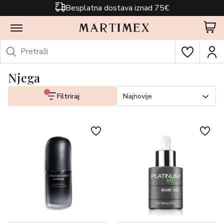
Besplatna dostava iznad 75€
Njega
Filtriraj
Najnovije