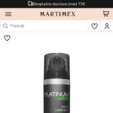
Besplatna dostava iznad 75€