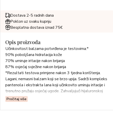
Dostava 2-5 radnih dana
Poklon uz svaku kupnju
Besplatna dostava iznad 75€
Opis proizvoda
Učinkovitost balzama potvrđena je testovima:*
90% poboljšana hidratacija kože
70% umiruje iritacije nakon brijanja
87% osjećaj svježine nakon brijanja
*Rezultati testova primjene nakon 3 tjedna korištenja.
Lagani, nemasni balzam koji se brzo upija. Sadrži kompleks
pantenola i ekstrakta lana koji učinkovito umiruju iritacije i
trenutno pružaju osjećaj ugode. Zahvaljujući hijaluronskoj
kiselini koja osigurava izvrsnu hidrataciju, balzam je idealan
Pročitaj više
i kao dnevna krema za cijelo lice. Pogodan je za sve tipove
kože, uključujući osjetljivu. Odvažna mirisna nota pruža