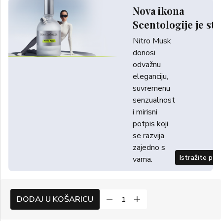
Nova ikona
Scentologije je sti
Nitro Musk
donosi
odvažnu
eleganciju,
suvremenu
senzualnost
i mirisni
potpis koji
se razvija
zajedno s
Istražite po
vama.
DODAJ U KOŠARICU