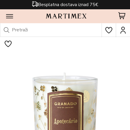
Besplatna dostava iznad 75€