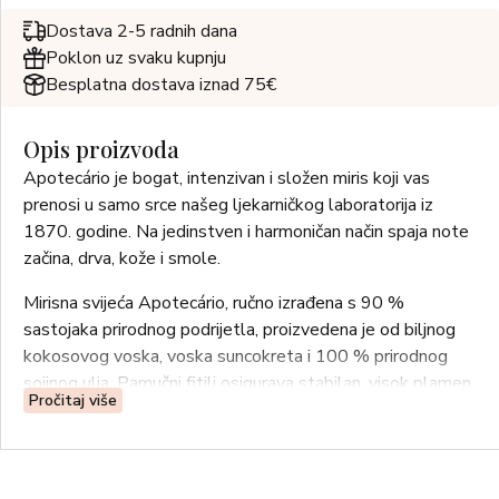
Dostava 2-5 radnih dana
Poklon uz svaku kupnju
Besplatna dostava iznad 75€
Opis proizvoda
Apotecário je bogat, intenzivan i složen miris koji vas
prenosi u samo srce našeg ljekarničkog laboratorija iz
1870. godine. Na jedinstven i harmoničan način spaja note
začina, drva, kože i smole.
Mirisna svijeća Apotecário, ručno izrađena s 90 %
sastojaka prirodnog podrijetla, proizvedena je od biljnog
kokosovog voska, voska suncokreta i 100 % prirodnog
sojinog ulja. Pamučni fitilj osigurava stabilan, visok plamen
Pročitaj više
s niskim zagrijavanjem, a dugotrajno vrijeme gorenja nježno
i postojano ispunjava prostor mirisom.
Sadržaj: 250 g