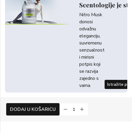
Scentologije je sti
Nitro Musk
donosi
odvažnu
eleganciju,
suvremenu
senzualnost
i mirisni
potpis koji
se razvija
zajedno s
Istražite po
vama.
DODAJ U KOŠARICU