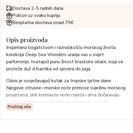
Dostava 2-5 radnih dana
Poklon uz svaku kupnju
Besplatna dostava iznad 75€
Opis proizvoda
Inspirirana bogatstvom i raznolikošću morskog života,
kolekcija Deep Sea Wonders uranja vas u svijet
parfumerije, hvatajući punu živost brazilske obale, koja se
proteže duž Atlantika od sjevera do juga.
Oásis je osvježavajući kutak za tropske ljetne dane.
Njegove citrusne i morske note prenose svježinu morskog
povjetarca, dok kremaste note cvijeća i drva dočaravaju
toplinu i ugodu sunca. Savršena ravnoteža između
Pročitaj više
intenzivnog ritma grada i mirnoće prirode.
Granadov kremasti sapun izrađen je od 76 % sastojaka
prirodnog podrijetla i formuliran s biljnim glicerinom,