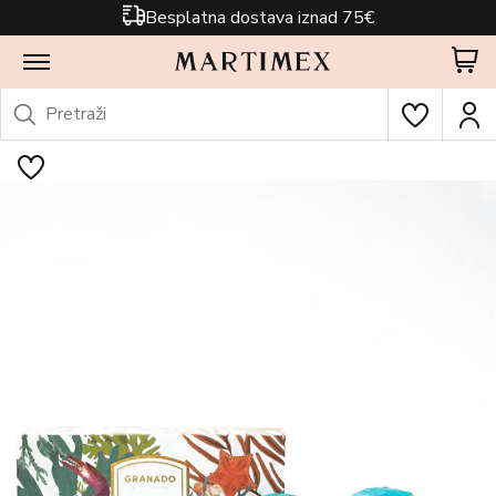
Besplatna dostava iznad 75€