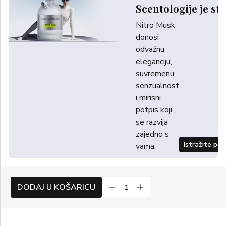
Scentologije je sti
Nitro Musk
donosi
odvažnu
eleganciju,
suvremenu
senzualnost
i mirisni
potpis koji
se razvija
zajedno s
Istražite po
vama.
DODAJ U KOŠARICU