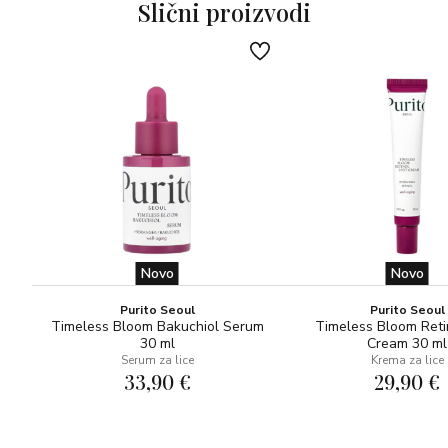
Slični proizvodi
murumuru maslacem i kokosovim uljem, sastojcima koji
posebno doprinose hidrataciji kože. Sapun nježno čisti,
omekšava i ostavlja kožu dugotrajno mirisnom.
Sadržaj:
2 × sapun 150 g
1 × dekorativna staklena tacna
Novo
Novo
Purito Seoul
Purito Seoul
Timeless Bloom Bakuchiol Serum
Timeless Bloom Reti
30 ml
Cream 30 ml
Serum za lice
Krema za lice
33,90 €
29,90 €