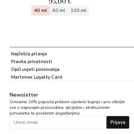
95,00 €
40 ml
60 ml
100 ml
Najčešća pitanja
Pravila privatnosti
Opći uvjeti poslovanja
Martimex Loyalty Card
Newsletter
Ostvarite 10% popusta prilikom sljedeće kupnje i prvi otkrijte
sve o najnovijim proizvodima, akcijskim i ekskluzivnim
ponudama te posebnim događanjima.
Prijava