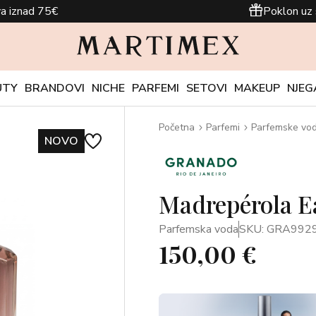
a iznad 75€
Poklon uz 
UTY
BRANDOVI
NICHE
PARFEMI
SETOVI
MAKEUP
NJEG
Početna
Parfemi
Parfemske vo
NOVO
Madrepérola E
Parfemska voda
SKU: GRA992
150,00 €