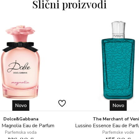
Slični proizvodi
Gornje note: crni papar, olibanum
Srednje note: cvijet naranče, tu
Bazne note: sandalovina, mošus
Novo
Novo
Dolce&Gabbana
The Merchant of Ven
 Magnolia Eau de Parfum
Lussino Essence Eau de Par
Parfemska voda
Parfemske vode