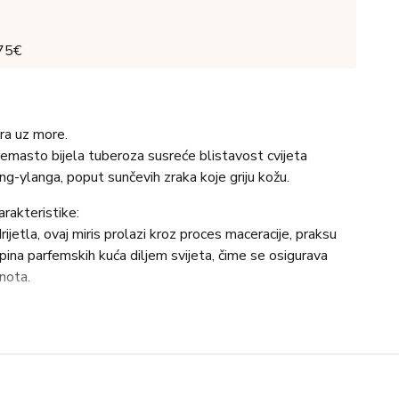
 75€
ra uz more.
remasto bijela tuberoza susreće blistavost cvijeta
ng-ylanga, poput sunčevih zraka koje griju kožu.
rakteristike:
jetla, ovaj miris prolazi kroz proces maceracije, praksu
ina parfemskih kuća diljem svijeta, čime se osigurava
 nota.
jke parfema utkane u raskošan uzorak inspiriran stilom Art
im otiskom (hot stampingom) koji osvjetljava ilustraciju.
 u izraz autentičnosti.
vjetna sa začinskim notama