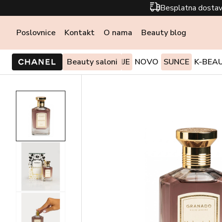
Besplatna dostav
Poslovnice
Kontakt
O nama
Beauty blog
PONUDE I AKCIJE
Beauty saloni
NOVO
SUNCE
K-BEA