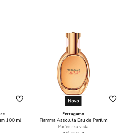
 (tamjan), limun
beroza, ylang-ylang
, tonka
Novo
ice
Ferragamo
fum 100 ml
Fiamma Assoluta Eau de Parfum
Parfemska voda