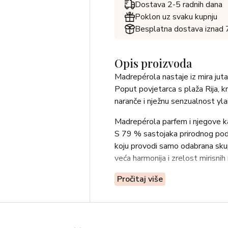
Dostava 2-5 radnih dana
Poklon uz svaku kupnju
Besplatna dostava iznad
Opis proizvoda
Madrepérola nastaje iz mira juta
Poput povjetarca s plaža Rija, k
naranče i nježnu senzualnost yla
Madrepérola parfem i njegove ka
S 79 % sastojaka prirodnog podri
koju provodi samo odabrana skup
veća harmonija i zrelost mirisnih
Dizajn pakiranja prikazuje sasto
Pročitaj više
Nouveau, dodatno naglašen zlatn
Metalni čep pretvara svaki detalj
Olfaktivna obitelj: drvenasto-c