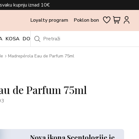
svaku kupnju iznad 10€
Loyalty program
Poklon bon
A
KOSA
DODACI
OUTLET
de
Madrepérola Eau de Parfum 75ml
au de Parfum 75ml
93
Nova ikona Scentologije je