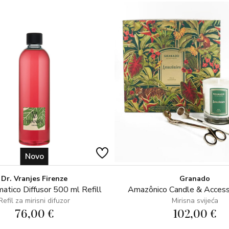
1 dekorativna lanterna
Novo
Dr. Vranjes Firenze
Granado
atico Diffusor 500 ml Refill
Amazônico Candle & Access
Refil za mirisni difuzor
Mirisna svijeća
76,00 €
102,00 €