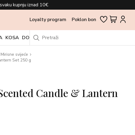
svaku kupnju iznad 10€
Loyalty program
Poklon bon
A
KOSA
DODACI
OUTLET
Mirisne svijeće
ntern Set 250 g
Scented Candle & Lantern