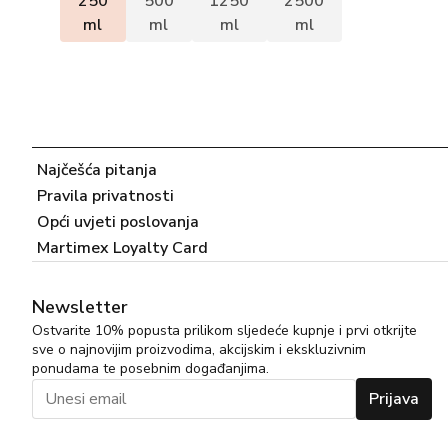
250
500
1250
2500
ml
ml
ml
ml
Najčešća pitanja
Pravila privatnosti
Opći uvjeti poslovanja
Martimex Loyalty Card
Newsletter
Ostvarite 10% popusta prilikom sljedeće kupnje i prvi otkrijte
sve o najnovijim proizvodima, akcijskim i ekskluzivnim
ponudama te posebnim događanjima.
Prijava