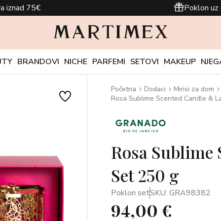
a iznad 75€
Poklon uz 
UTY
BRANDOVI
NICHE
PARFEMI
SETOVI
MAKEUP
NJEG
Početna
Dodaci
Mirisi za dom
Rosa Sublime Scented Candle & La
Rosa Sublime 
Set 250 g
Poklon set
SKU: GRA98382
94,00 €