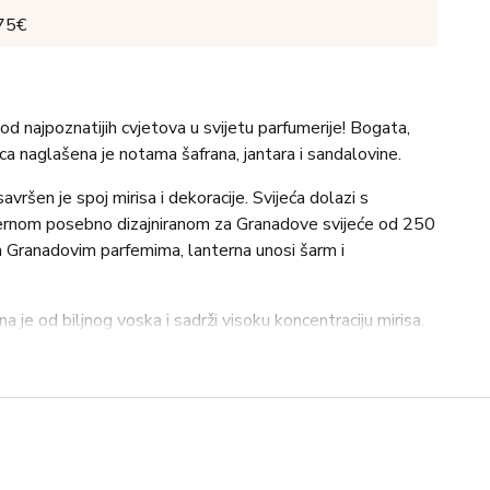
 75€
d najpoznatijih cvjetova u svijetu parfumerije! Bogata,
ica naglašena je notama šafrana, jantara i sandalovine.
ršen je spoj mirisa i dekoracije. Svijeća dolazi s
rnom posebno dizajniranom za Granadove svijeće od 250
im Granadovim parfemima, lanterna unosi šarm i
a je od biljnog voska i sadrži visoku koncentraciju mirisa.
a osigurava stabilno gorenje uz niski porast temperature.
atljiv miris, zlatna dekorativna lanterna se nježno okreće
arajući elegantnu i umirujuću atmosferu.
 250 g