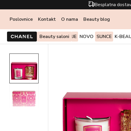
Besplatna dostav
Poslovnice
Kontakt
O nama
Beauty blog
PONUDE I AKCIJE
Beauty saloni
NOVO
SUNCE
K-BEA