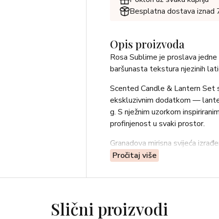
Besplatna dostava iznad
Opis proizvoda
Rosa Sublime je proslava jedne o
baršunasta tekstura njezinih lat
Scented Candle & Lantern Set sav
ekskluzivnim dodatkom — lante
g. S nježnim uzorkom inspiriran
profinjenost u svaki prostor.
Granadova mirisna svijeća izrađen
Fitilj od 100 % prirodnog pamuk
Pročitaj više
Dok svijeća ispušta svoj prepozn
zahvaljujući toplini plamena, stv
Slični proizvodi
Sadržaj:
1 Rosa Sublime mirisna svijeća