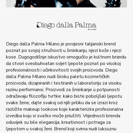
Diego dalla Palma Milano je povijesni talijanski brend
poznat po svojoj stručnosti u šminkanju, njezi kože i njezi
kose. Dugogodišnje iskustvo omogućilo je kultnom brandu
da stvori sveobuhvatan svijet ljepote poznat po visokoj
profesionalnosti i učinkovitosti svojih proizvoda. Diego
dalla Palma Milano nudi široku paletu kozmetičkih
proizvoda, dizajniranih i testiranih u laboratoriju za visoku
razinu performansi. Proizvodi za šminkanje u potpunosti
odražavaju filozofiju tvrtke: kako biste poboljšali ljepotu
svake žene, dajte svakoj od njih priliku da se izrazi kroz
različite makeup lookove koje karakterizira profesionalna
izvedba koju si svatko može priuštiti. Vrijednosti brenda
oduvijek su bile elegancija, kreativnost i potraga za
ljepotom u svakoj ženi. Brend koji svima nudi luksuznu