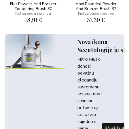
Flat Powder And Bronzer
Maxi Rounded Powder
Contouring Brush 30
And Bronzer Brush 32
Kist za puder i bronzer
Kist za puder i bronzer
48,91 €
51,39 €
Nova ikona
Scentologije je sti
Nitro Musk
donosi
odvažnu
eleganciju,
suvremenu
senzualnost
i mirisni
potpis koji
se razvija
zajedno s
Istražite po
vama.