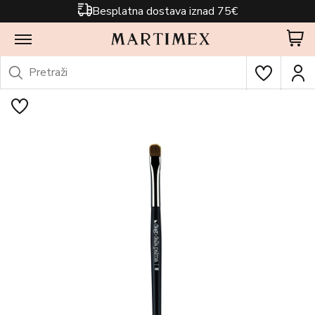
Besplatna dostava iznad 75€