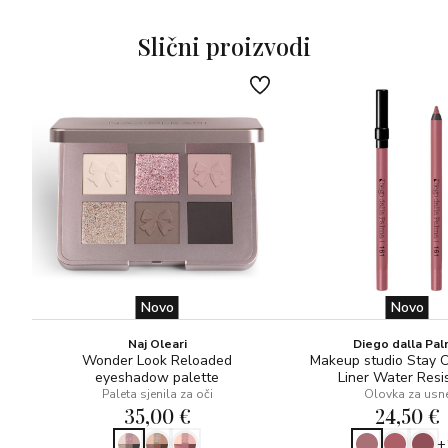
Slični proizvodi
Novo
Novo
Naj Oleari
Diego dalla Pa
Wonder Look Reloaded
Makeup studio Stay 
eyeshadow palette
Liner Water Resi
Paleta sjenila za oči
Olovka za usn
35,00 €
24,50 €
+