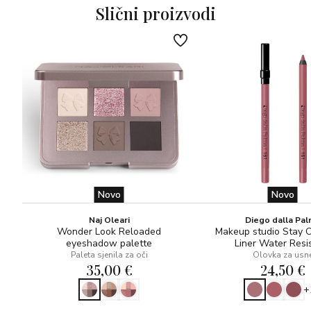
potaknuti rast trepavica
Slični proizvodi
povećati njihov volumen
ojačati korijen trepavica i smanjiti prerano ispadanje
Više od običnog primera — može se koristiti i samostalno
kao plava maskara za efektan i moderan look. Kremasta
tekstura omogućuje lako i ravnomjerno nanošenje,
obavijajući svaku trepavicu intenzivnom bojom i punim
volumenom.
Oftalmološki testirano.
Novo
Novo
Naj Oleari
Diego dalla Pa
Wonder Look Reloaded
Makeup studio Stay 
eyeshadow palette
Liner Water Resi
Paleta sjenila za oči
Olovka za usn
35,00 €
24,50 €
+