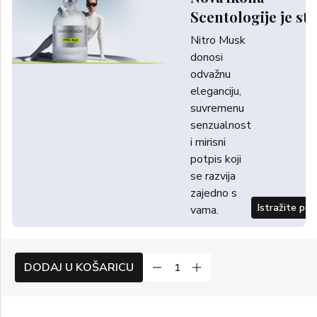
Scentologije je sti
Nitro Musk
donosi
odvažnu
eleganciju,
suvremenu
senzualnost
i mirisni
potpis koji
se razvija
zajedno s
Istražite po
vama.
DODAJ U KOŠARICU