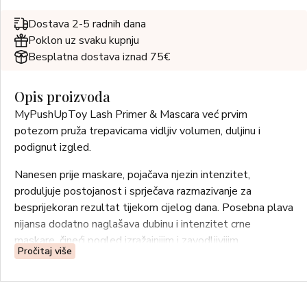
Dostava 2-5 radnih dana
Poklon uz svaku kupnju
Besplatna dostava iznad 75€
Opis proizvoda
MyPushUpToy Lash Primer & Mascara već prvim
potezom pruža trepavicama vidljiv volumen, duljinu i
podignut izgled.
Nanesen prije maskare, pojačava njezin intenzitet,
produljuje postojanost i sprječava razmazivanje za
besprijekoran rezultat tijekom cijelog dana. Posebna plava
nijansa dodatno naglašava dubinu i intenzitet crne
maskare, čineći pogled izražajnijim i zavodljivijim.
Pročitaj više
Formula je obogaćena aktivnim sastojcima koji već nakon
30 dana korištenja pomažu: