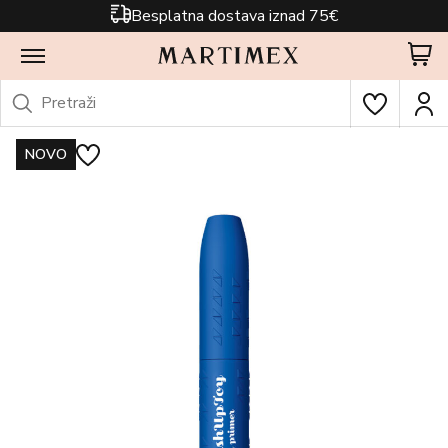
Besplatna dostava iznad 75€
NOVO