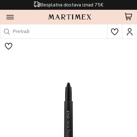
Besplatna dostava iznad 75€