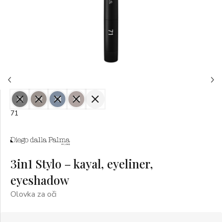
71
72
73
74
75
71
3in1 Stylo – kayal, eyeliner,
eyeshadow
Olovka za oči