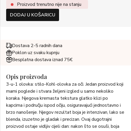
Proizvod trenutno nije na stanju
DODAJ U KOŠARICU
Dostava 2-5 radnih dana
Poklon uz svaku kupnju
Besplatna dostava iznad 75€
Opis proizvoda
3-u-1 olovka: stilo-Kohl-olovka za oči. Jedan proizvod koji
mami poglede i stvara željeni izgled u samo nekoliko
koraka. Njegova kremasta tekstura glatko klizi po
kapcima i području ispod očiju, osiguravajući jednostavno i
brzo nanošenje. Njegov rezultat boja je intenzivan, lako se
blenda, izuzetno je gladak i precizan. Ovaj dugotrajni
proizvod ostaje vidljiv cijeli dan: nakon što se osuši, boja