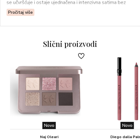
se učvršćuje i ostaje ujednačena i intenzivna satima bez
razmazivanja.
Pročitaj više
Slični proizvodi
Novo
Novo
Naj Oleari
Diego dalla Pa