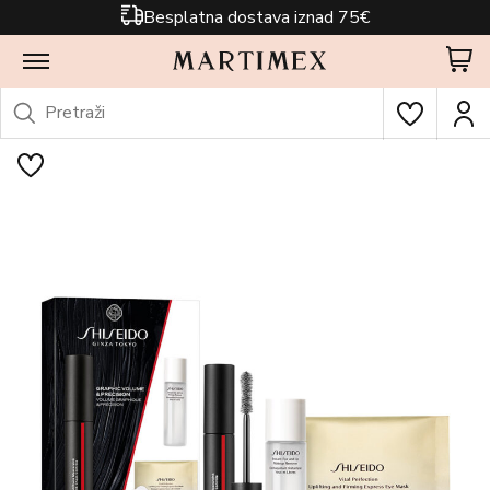
Besplatna dostava iznad 75€