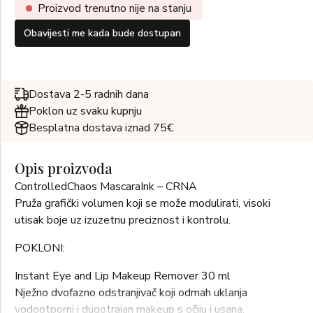
Proizvod trenutno nije na stanju
Obavijesti me kada bude dostupan
Dostava 2-5 radnih dana
Poklon uz svaku kupnju
Besplatna dostava iznad 75€
Opis proizvoda
ControlledChaos MascaraInk – CRNA
Pruža grafički volumen koji se može modulirati, visoki
utisak boje uz izuzetnu preciznost i kontrolu.
POKLONI:
Instant Eye and Lip Makeup Remover 30 ml
Nježno dvofazno odstranjivač koji odmah uklanja
vodootporni i dugotrajan makeup s očiju i usana.