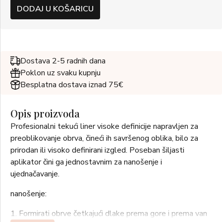
DODAJ U KOŠARICU
Dostava 2-5 radnih dana
Poklon uz svaku kupnju
Besplatna dostava iznad 75€
Opis proizvoda
Profesionalni tekući liner visoke definicije napravljen za
preoblikovanje obrva, čineći ih savršenog oblika, bilo za
prirodan ili visoko definirani izgled. Poseban šiljasti
aplikator čini ga jednostavnim za nanošenje i
ujednačavanje.
nanošenje:
1. Formirati obrve četkajući dlake prema gore i prema van