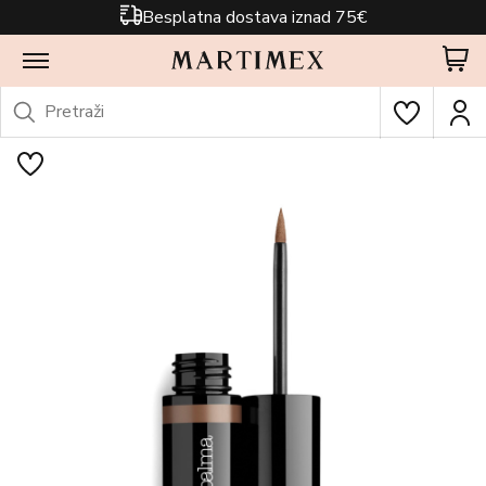
Besplatna dostava iznad 75€