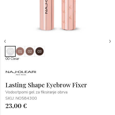
00
01
02
03
00 Clear
Lasting Shape Eyebrow Fixer
Vodootporni gel za fiksiranje obrva
SKU: NO584300
23,00 €