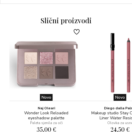
Oblikuj ih, zavoli ih!
Otkrij našu novu prozirnu nijansu gela Lasting Shape
Slični proizvodi
Eyebrow Fixer i ponovno se zaljubi u svoje obrve!
Naš vodootporni, postojani prozirni gel pruža trenutačan
efekt zaglađenih i podignutih dlačica za savršeno
definirane obrve tijekom cijelog dana.
Dermatološki testirano.
Novo
Novo
Naj Oleari
Diego dalla Pa
Wonder Look Reloaded
Makeup studio Stay 
eyeshadow palette
Liner Water Resi
Paleta sjenila za oči
Olovka za usn
35,00 €
24,50 €