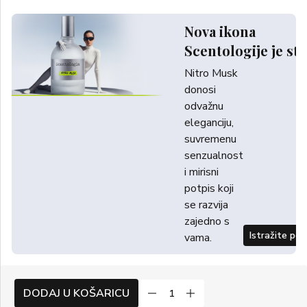
Nova ikona
Scentologije je sti
Nitro Musk
donosi
odvažnu
eleganciju,
suvremenu
senzualnost
i mirisni
potpis koji
se razvija
zajedno s
Istražite po
vama.
DODAJ U KOŠARICU