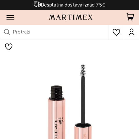
Besplatna dostava iznad 75€