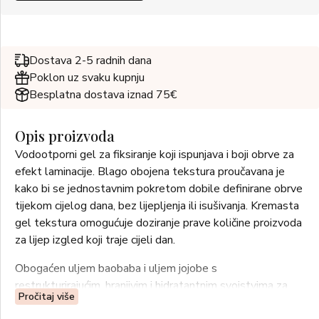
Dostava 2-5 radnih dana
Poklon uz svaku kupnju
Besplatna dostava iznad 75€
Opis proizvoda
Vodootporni gel za fiksiranje koji ispunjava i boji obrve za
efekt laminacije. Blago obojena tekstura proučavana je
kako bi se jednostavnim pokretom dobile definirane obrve
tijekom cijelog dana, bez lijepljenja ili isušivanja. Kremasta
gel tekstura omogućuje doziranje prave količine proizvoda
za lijep izgled koji traje cijeli dan.
Obogaćen uljem baobaba i uljem jojobe s
restrukturirajućim, hranjivim i hidratantnim svojstvima za
Pročitaj više
prirodan učinak i bez ružnih bijelih tragova.