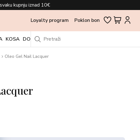
svaku kupnju iznad 10€
Loyalty program
Poklon bon
A
KOSA
DODACI
OUTLET
Oleo Gel Nail Lacquer
Lacquer