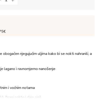
 75€
e obogaćen njegujućim uljima kako bi se nokti nahranili, a
uje lagano i ravnomjerno nanošenje
etnim i voćnim notama
(hrani nokte i daje sjaj)