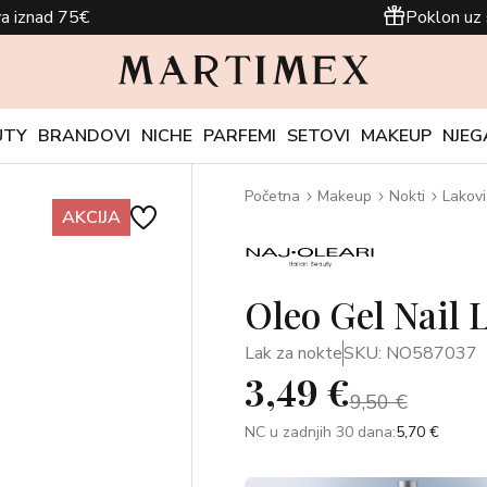
a iznad 75€
Poklon uz 
UTY
BRANDOVI
NICHE
PARFEMI
SETOVI
MAKEUP
NJEG
Početna
Makeup
Nokti
Lakovi
AKCIJA
Oleo Gel Nail 
Lak za nokte
SKU: NO587037
3,49 €
9,50 €
NC u zadnjih 30 dana:
5,70 €