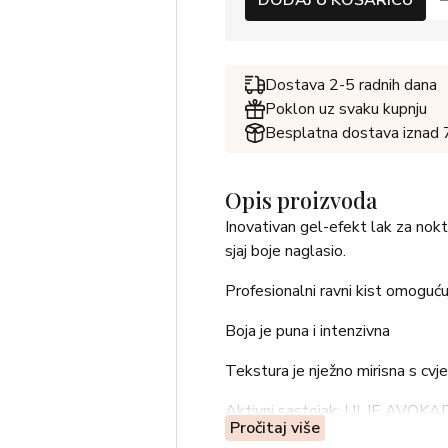
DODAJ U KOŠARICU
Dostava 2-5 radnih dana
Poklon uz svaku kupnju
Besplatna dostava iznad
Opis proizvoda
Inovativan gel-efekt lak za nokt
sjaj boje naglasio.
Profesionalni ravni kist omoguć
Boja je puna i intenzivna
Tekstura je nježno mirisna s cvj
Aktivni sastojak: ULJE AVOKADA 
Pročitaj više