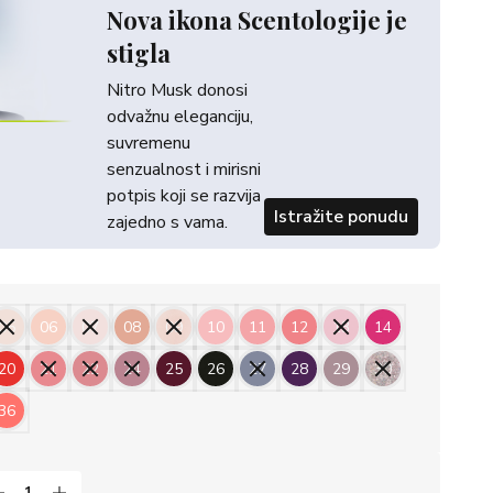
Nova ikona Scentologije je
stigla
Nitro Musk donosi
odvažnu eleganciju,
suvremenu
senzualnost i mirisni
potpis koji se razvija
Istražite ponudu
zajedno s vama.
05
06
07
08
09
10
11
12
13
14
20
21
22
24
25
26
27
28
29
30
36