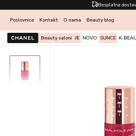
Besplatna dostav
Poslovnice
Kontakt
O nama
Beauty blog
PONUDE I AKCIJE
Beauty saloni
NOVO
SUNCE
K-BEA