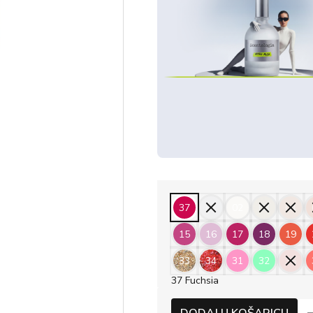
37
01
02
03
04
15
16
17
18
19
33
34
31
32
35
37 Fuchsia