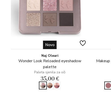
Novo
Naj Oleari
Wonder Look Reloaded eyeshadow
Makeup s
palette
Paleta sjenila za oči
35,00 €