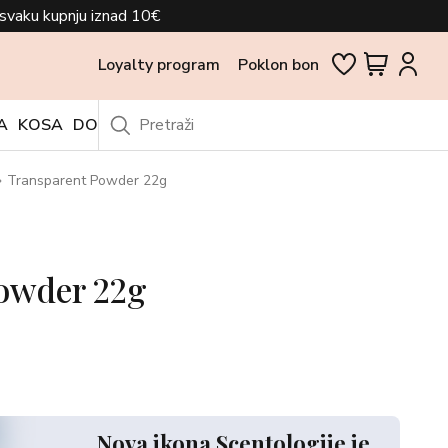
svaku kupnju iznad 10€
Loyalty program
Poklon bon
A
KOSA
DODACI
OUTLET
Transparent Powder 22g
owder 22g
Nova ikona Scentologije je