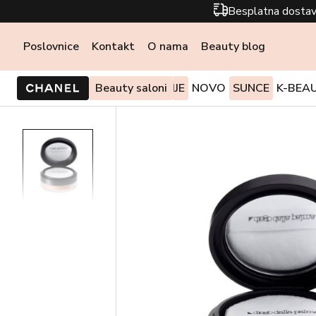
Besplatna dostav
Poslovnice
Kontakt
O nama
Beauty blog
PONUDE I AKCIJE
Beauty saloni
NOVO
SUNCE
K-BEA