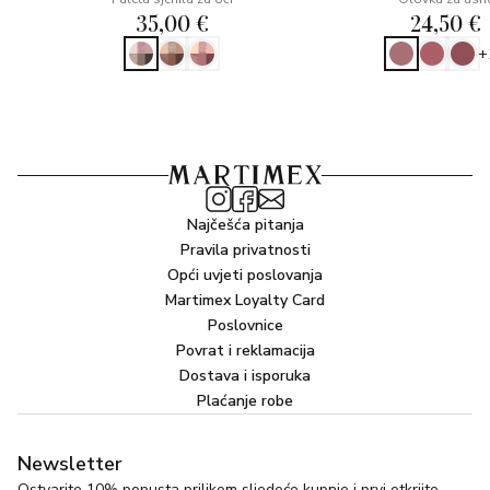
35,00 €
24,50 €
+
Najčešća pitanja
Pravila privatnosti
Opći uvjeti poslovanja
Martimex Loyalty Card
Poslovnice
Povrat i reklamacija
Dostava i isporuka
Plaćanje robe
Newsletter
Ostvarite 10% popusta prilikom sljedeće kupnje i prvi otkrijte