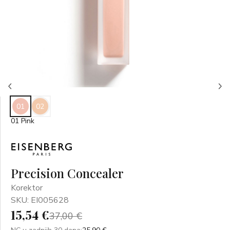
01
02
01 Pink
Precision Concealer
Korektor
SKU: EI005628
15,54 €
37,00 €