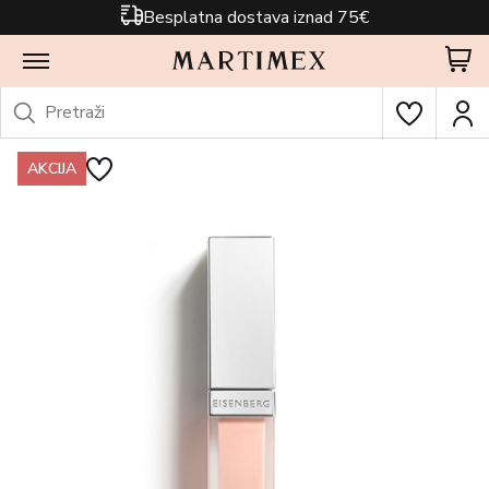
Besplatna dostava iznad 75€
AKCIJA