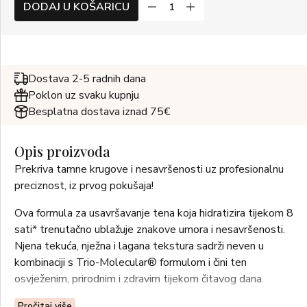
DODAJ U KOŠARICU
Dostava 2-5 radnih dana
Poklon uz svaku kupnju
Besplatna dostava iznad 75€
Opis proizvoda
Prekriva tamne krugove i nesavršenosti uz profesionalnu
preciznost, iz prvog pokušaja!
Ova formula za usavršavanje tena koja hidratizira tijekom 8
sati* trenutačno ublažuje znakove umora i nesavršenosti.
Njena tekuća, nježna i lagana tekstura sadrži neven u
kombinaciji s Trio-Molecular® formulom i čini ten
osvježenim, prirodnim i zdravim tijekom čitavog dana.
Veoma precizni, višestrani aplikator nanosi savršenu
Pročitaj više