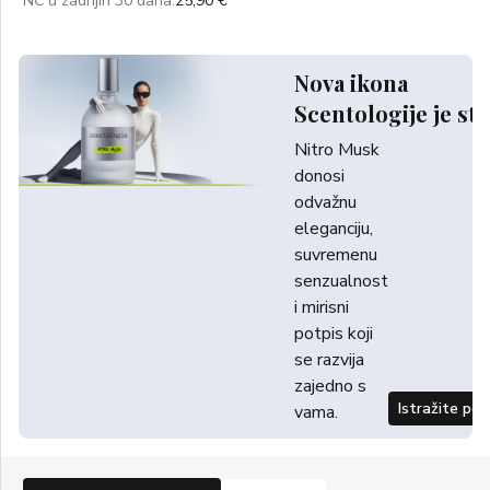
NC u zadnjih 30 dana:
25,90 €
Nova ikona
Scentologije je sti
Nitro Musk
donosi
odvažnu
eleganciju,
suvremenu
senzualnost
i mirisni
potpis koji
se razvija
zajedno s
Istražite po
vama.