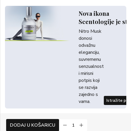
Nova ikona
Scentologije je sti
Nitro Musk
donosi
odvažnu
eleganciju,
suvremenu
senzualnost
i mirisni
potpis koji
se razvija
zajedno s
Istražite po
vama.
DODAJ U KOŠARICU