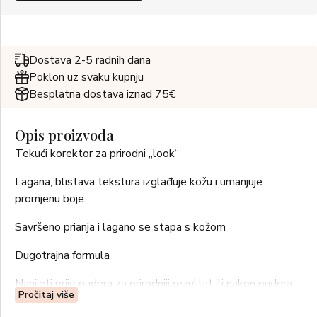
Dostava 2-5 radnih dana
Poklon uz svaku kupnju
Besplatna dostava iznad 75€
Opis proizvoda
Tekući korektor za prirodni „look“
Lagana, blistava tekstura izglađuje kožu i umanjuje
promjenu boje
Savršeno prianja i lagano se stapa s kožom
Dugotrajna formula
Nanijeti prije pudera za prirodniji rezultat ili nakon pudera
Pročitaj više
za veće prekrivanje.