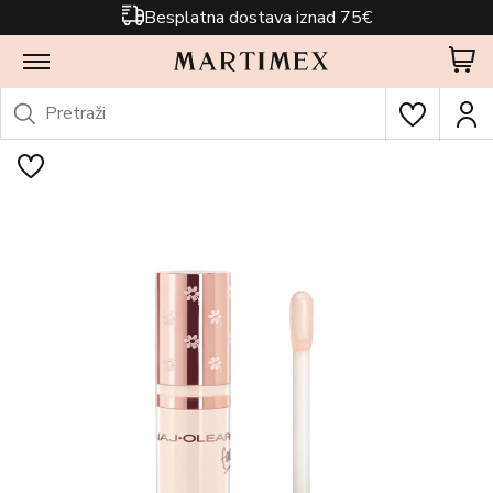
Besplatna dostava iznad 75€