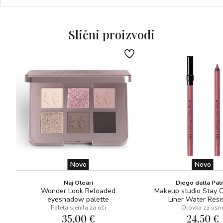
Aktivni sastojci: SFERE HIJALURONSKE KISELINE
(hidratacija i izglađivanje) i DIJAMANTNE MIKROSFERE
Slični proizvodi
(blistavost)
BEZ PARABENA!
Novo
Novo
Naj Oleari
Diego dalla Pa
Wonder Look Reloaded
Makeup studio Stay 
eyeshadow palette
Liner Water Resi
Paleta sjenila za oči
Olovka za usn
35,00 €
24,50 €