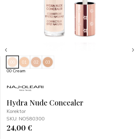
00
01
02
03
00 Cream
Hydra Nude Concealer
Korektor
SKU: NO580300
24,00 €