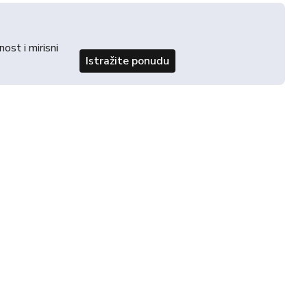
st i mirisni
Istražite ponudu