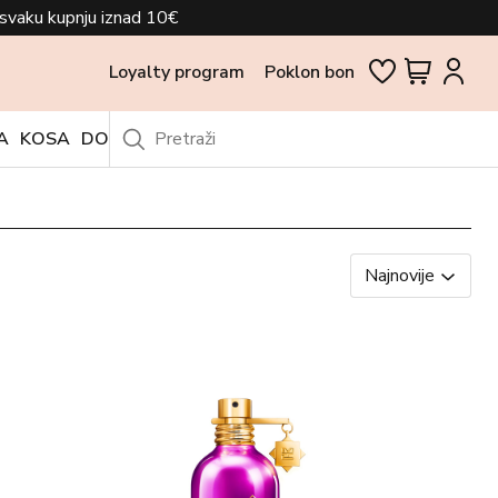
svaku kupnju iznad 10€
Loyalty program
Poklon bon
A
KOSA
DODACI
OUTLET
Najnovije