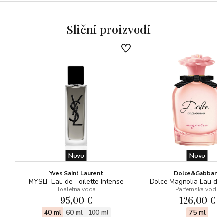
Slični proizvodi
Novo
Novo
Yves Saint Laurent
Dolce&Gabba
MYSLF Eau de Toilette Intense
Dolce Magnolia Eau 
Toaletna voda
Parfemska vod
95,00 €
126,00 €
40 ml
60 ml
100 ml
75 ml