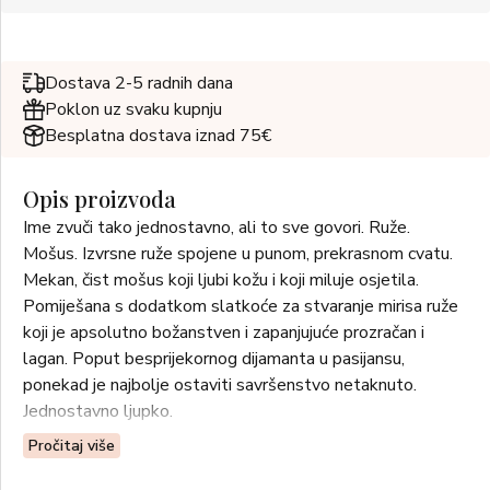
Dostava 2-5 radnih dana
Poklon uz svaku kupnju
Besplatna dostava iznad 75€
Opis proizvoda
Ime zvuči tako jednostavno, ali to sve govori. Ruže.
Mošus. Izvrsne ruže spojene u punom, prekrasnom cvatu.
Mekan, čist mošus koji ljubi kožu i koji miluje osjetila.
Pomiješana s dodatkom slatkoće za stvaranje mirisa ruže
koji je apsolutno božanstven i zapanjujuće prozračan i
lagan. Poput besprijekornog dijamanta u pasijansu,
ponekad je najbolje ostaviti savršenstvo netaknuto.
Jednostavno ljupko.
Pročitaj više