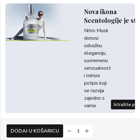
Nova ikona
Scentologije je sti
Nitro Musk
donosi
odvažnu
eleganciju,
suvremenu
senzualnost
i mirisni
potpis koji
se razvija
zajedno s
Istražite po
vama.
DODAJ U KOŠARICU