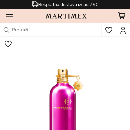
Besplatna dostava iznad 75€