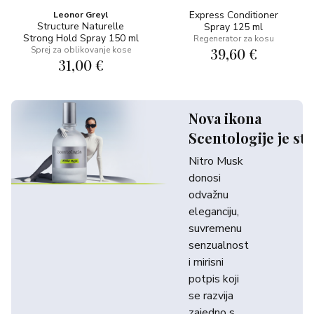
Express Conditioner
Leonor Greyl
Structure Naturelle
Spray 125 ml
Strong Hold Spray 150 ml
Regenerator za kosu
Sprej za oblikovanje kose
39,60 €
31,00 €
Nova ikona
Scentologije je sti
Nitro Musk
donosi
odvažnu
eleganciju,
suvremenu
senzualnost
i mirisni
potpis koji
se razvija
zajedno s