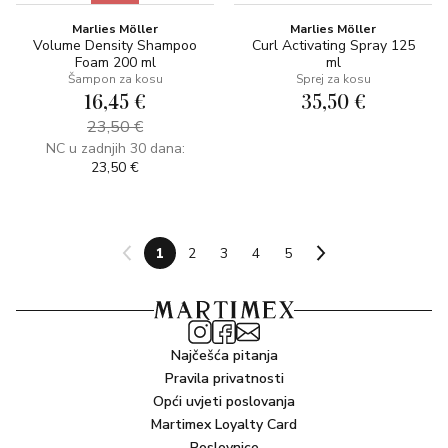
Marlies Möller
Marlies Möller
Volume Density Shampoo
Curl Activating Spray 125
Foam 200 ml
ml
Šampon za kosu
Sprej za kosu
16,45 €
35,50 €
23,50 €
NC u zadnjih 30 dana:
23,50 €
1
2
3
4
5
Najčešća pitanja
Pravila privatnosti
Opći uvjeti poslovanja
Martimex Loyalty Card
Poslovnice