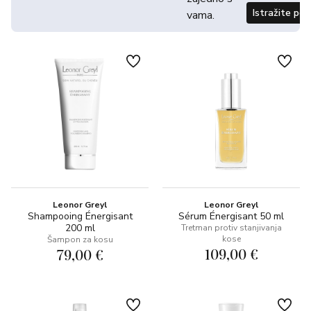
Istražite po
vama.
Leonor Greyl
Leonor Greyl
Shampooing Énergisant
Sérum Énergisant 50 ml
200 ml
Tretman protiv stanjivanja
kose
Šampon za kosu
109,00 €
79,00 €