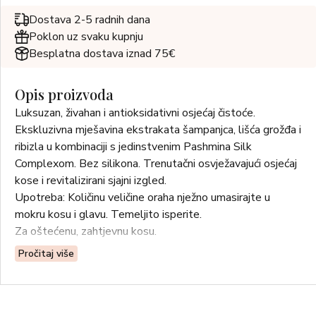
Dostava 2-5 radnih dana
Poklon uz svaku kupnju
Besplatna dostava iznad 75€
Opis proizvoda
Luksuzan, živahan i antioksidativni osjećaj čistoće.
Ekskluzivna mješavina ekstrakata šampanjca, lišća grožđa i
ribizla u kombinaciji s jedinstvenim Pashmina Silk
Complexom. Bez silikona. Trenutačni osvježavajući osjećaj
kose i revitalizirani sjajni izgled.
Upotreba: Količinu veličine oraha nježno umasirajte u
mokru kosu i glavu. Temeljito isperite.
Za oštećenu, zahtjevnu kosu.
Pročitaj više