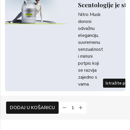
Scentologije je sti
Nitro Musk
donosi
odvažnu
eleganciju,
suvremenu
senzualnost
i mirisni
potpis koji
se razvija
zajedno s
Istražite po
vama.
DODAJ U KOŠARICU