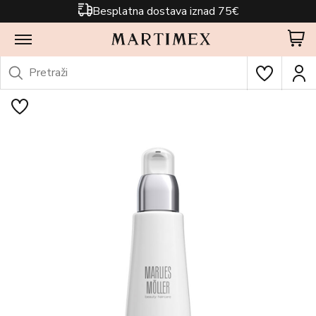
Besplatna dostava iznad 75€