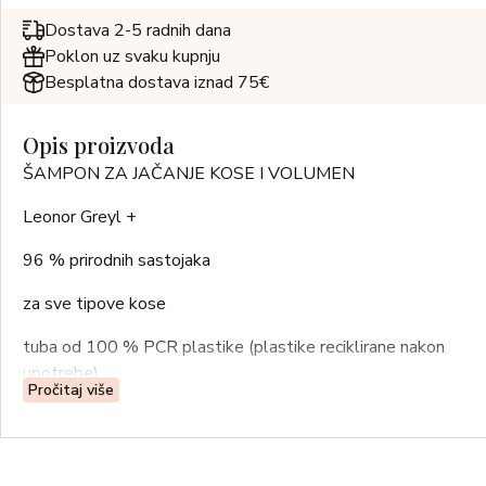
Dostava 2-5 radnih dana
Poklon uz svaku kupnju
Besplatna dostava iznad 75€
Opis proizvoda
ŠAMPON ZA JAČANJE KOSE I VOLUMEN
Leonor Greyl +
96 % prirodnih sastojaka
za sve tipove kose
tuba od 100 % PCR plastike (plastike reciklirane nakon
upotrebe)
Pročitaj više
veganski proizvod
200 ml