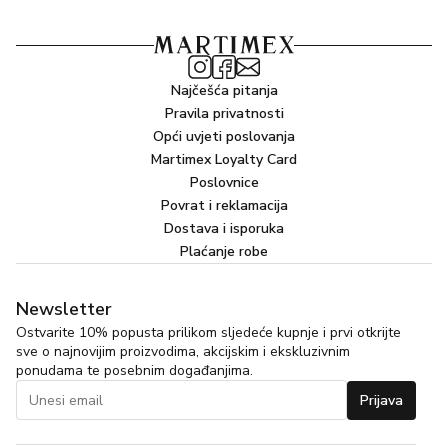
uzastopna nanošenja za potpuno uklanjanje ostataka
prašine, onečišćenja, suhih šampona ili proizvoda za
oblikovanje.
Najčešća pitanja
PRIČA O PROIZVODU
Pravila privatnosti
Tijekom razvoja proizvoda Sérum Energisant, bilo je
Opći uvjeti poslovanja
potpuno očekivano da David Brooks predloži svojoj ženi
Martimex Loyalty Card
Caroline da obogate liniju za revitalizaciju jedinstvenim
Poslovnice
Povrat i reklamacija
šamponom koji će upotpuniti rutinu žena i muškaraca u
Dostava i isporuka
potrazi za gustoćom i volumenom.
Plaćanje robe
SASTOJCI
Newsletter
Aktivni sastojci
Ostvarite 10% popusta prilikom sljedeće kupnje i prvi otkrijte
Protein iz sjemenki moringe
sve o najnovijim proizvodima, akcijskim i ekskluzivnim
ponudama te posebnim događanjima.
Štiti
Prijava
Daje volumen