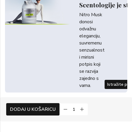
Scentologije je sti
Nitro Musk
donosi
odvažnu
eleganciju,
suvremenu
senzualnost
i mirisni
potpis koji
se razvija
zajedno s
Istražite po
vama.
DODAJ U KOŠARICU