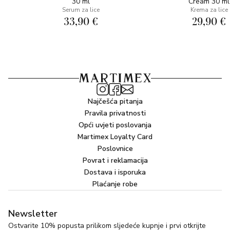
30 ml
Cream 30 ml
Serum za lice
Krema za lice
SASTOJCI: AQUA (WATER), C12-15 ALKYL
33,90 €
29,90 €
BENZOATE, DIBUTYL ADIPATE, DIETHYLAMINO
HYDROXYBENZOYL HEXYL BENZOATE, DICAPRYLYL
CARBONATE, GLYCERIN, BIS-
ETHYLHEXYLOXYPHENOL METHOXYPHENYL
TRIAZINE, ETHYLHEXYL TRIAZONE, METHYLENE
BIS-BENZOTRIAZOLYL
TETRAMETHYLBUTYLPHENOL (NANO), POTASSIUM
Najčešća pitanja
CETYL PHOSPHATE, TRIS-BIPHENYL TRIAZINE
Pravila privatnosti
(NANO), GLYCERYL STEARATE, DECYL GLUCOSIDE,
Opći uvjeti poslovanja
PHENOXYETHANOL, CAPRYLYL GLYCOL,
Martimex Loyalty Card
LIMNANTHES ALBA (MEADOWFOAM) SEED OIL,
Poslovnice
Povrat i reklamacija
SODIUM CARBOMER, CETEARYL ALCOHOL, PARFUM
Dostava i isporuka
(FRAGRANCE), XANTHAN GUM, VACCINIUM VITIS-
Plaćanje robe
IDAEA FRUIT EXTRACT, DISODIUM EDTA,
PANTHENOL, TOCOPHEROL, SORBIC ACID, ISOCETYL
ALCOHOL, BUTYLENE GLYCOL, DISODIUM
Newsletter
PHOSPHATE, PROPYLENE GLYCOL, CERAMIDE NP,
Ostvarite 10% popusta prilikom sljedeće kupnje i prvi otkrijte