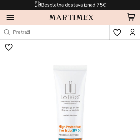
Besplatna dostava iznad 75€