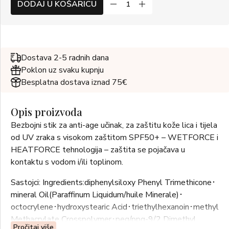
DODAJ U KOŠARICU
Dostava 2-5 radnih dana
Poklon uz svaku kupnju
Besplatna dostava iznad 75€
Opis proizvoda
Bezbojni stik za anti-age učinak, za zaštitu kože lica i tijela
od UV zraka s visokom zaštitom SPF50+ – WETFORCE i
HEATFORCE tehnologija – zaštita se pojačava u
kontaktu s vodom i/ili toplinom.
Sastojci: Ingredients:diphenylsiloxy Phenyl Trimethicone･
mineral Oil(Paraffinum Liquidum/huile Minerale)･
octocrylene･hydroxystearic Acid･triethylhexanoin･methyl
Methacrylate Crosspolymer･peg/ppg-9/2 Dimethyl
Pročitaj više