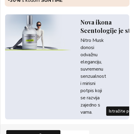
-30%
s kodom
SUNTIME
Nova ikona
Scentologije je sti
Nitro Musk
donosi
odvažnu
eleganciju,
suvremenu
senzualnost
i mirisni
potpis koji
se razvija
zajedno s
Istražite po
vama.