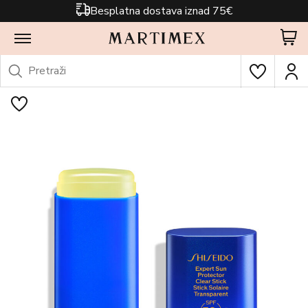
Besplatna dostava iznad 75€