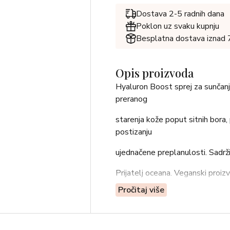
Dostava 2-5 radnih dana
Poklon uz svaku kupnju
Besplatna dostava iznad
Opis proizvoda
Hyaluron Boost sprej za sunčanje
preranog
starenja kože poput sitnih bora,
postizanju
ujednačene preplanulosti. Sadr
Prijatelj oceana. Veganski proiz
Pročitaj više
Upute za upotrebu: Prije izlaga
primjena
smanjuje zaštitnu učinkovitost.