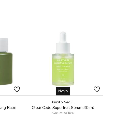
evno sunce! Čak ni proizvodi za zaštitu od sunca s visokim
unu zaštitu od UV zraka. Ne prskati u oči. Prije upotrebe
Novo
Purito Seoul
sing Balm
Clear Code Superfruit Serum 30 ml
Serum za lice