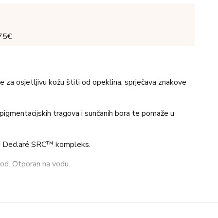
 75€
 za osjetljivu kožu štiti od opeklina, sprječava znakove
 pigmentacijskih tragova i sunčanih bora te pomaže u
ži Declaré SRC™ kompleks.
vod. Otporan na vodu.
nja suncu ravnomjerno i izdašno nanesite; neadekvatna
 Ponovite nanošenje za održavanje zaštite, osobito nakon