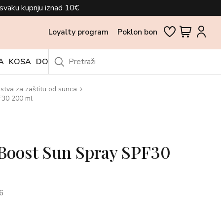
svaku kupnju iznad 10€
Loyalty program
Poklon bon
A
KOSA
DODACI
OUTLET
stva za zaštitu od sunca
F30 200 ml
Boost Sun Spray SPF30
6