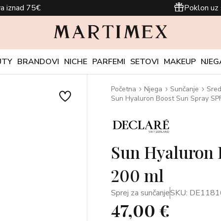
a iznad 75€
Poklon uz 
UTY
BRANDOVI
NICHE
PARFEMI
SETOVI
MAKEUP
NJEG
Početna
Njega
Sunčanje
Sred
Sun Hyaluron Boost Sun Spray SP
Sun Hyaluron 
200 ml
Sprej za sunčanje
SKU: DE1181
47,00 €