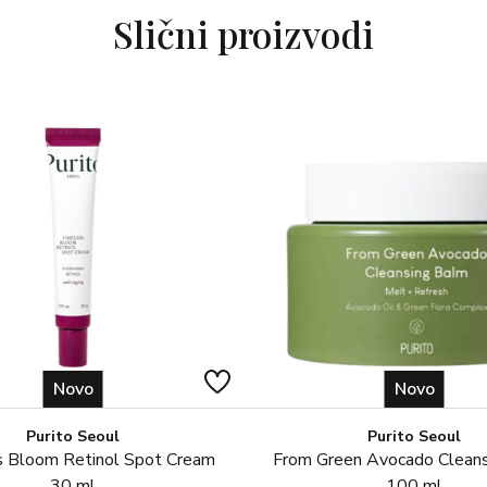
Slični proizvodi
plivanja. Izbjegavajte jako podn
zaštitnim faktorima ne pružaju p
protresti.
Za sve tipove kože.
Novo
Novo
Purito Seoul
Purito Seoul
 Bloom Retinol Spot Cream
From Green Avocado Clean
30 ml
100 ml