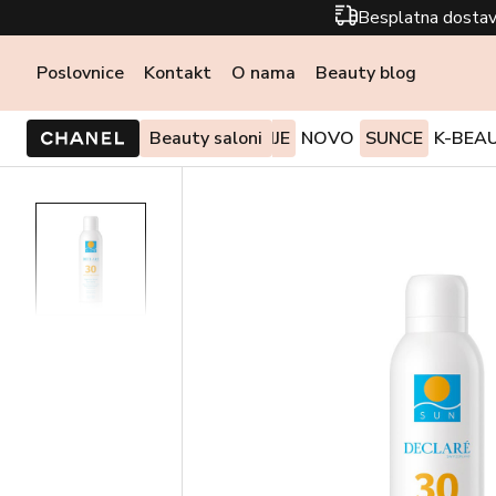
Besplatna dostav
Poslovnice
Kontakt
O nama
Beauty blog
PONUDE I AKCIJE
Beauty saloni
NOVO
SUNCE
K-BEA