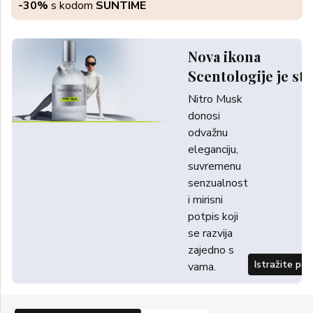
-30%
s kodom
SUNTIME
Nova ikona
Scentologije je sti
Nitro Musk
donosi
odvažnu
eleganciju,
suvremenu
senzualnost
i mirisni
potpis koji
se razvija
zajedno s
Istražite po
vama.