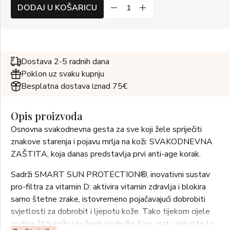
DODAJ U KOŠARICU
Dostava 2-5 radnih dana
Poklon uz svaku kupnju
Besplatna dostava iznad 75€
Opis proizvoda
Osnovna svakodnevna gesta za sve koji žele spriječiti
znakove starenja i pojavu mrlja na koži: SVAKODNEVNA
ZAŠTITA, koja danas predstavlja prvi anti-age korak.
Sadrži SMART SUN PROTECTION®, inovativni sustav
pro-filtra za vitamin D: aktivira vitamin zdravlja i blokira
samo štetne zrake, istovremeno pojačavajući dobrobiti
svjetlosti za dobrobit i ljepotu kože. Tako tijekom cijele
godine štiti kožu izloženih područja (lice, vrat i dekolte te