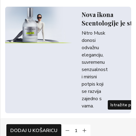
Nova ikona
Scentologije je sti
Nitro Musk
donosi
odvažnu
eleganciju,
suvremenu
senzualnost
i mirisni
potpis koji
se razvija
zajedno s
Istražite po
vama.
DODAJ U KOŠARICU