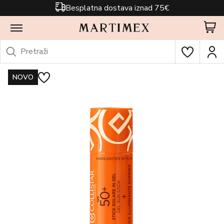
Besplatna dostava iznad 75€
NOVO