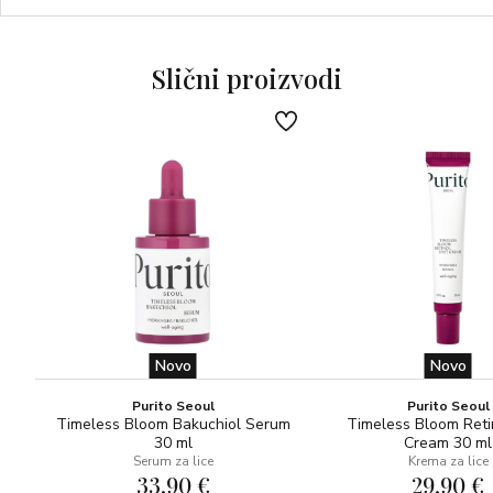
madeža, tetovaža, kapilara, ožiljaka i mrlja – bez
ostavljanja tragova te je vodootporan.
Slični proizvodi
Shimmer iluminirajući stick, bez zaštitnog faktora, daje koži
sofisticiran dodir svjetlosti i čini je blistavom.
Idealno za uvijek imati uz sebe kako biste ponovno nanijeli
zaštitu od sunca ili dodali nježan shimmer efekt na lice i
dekolte. Sada, uz nekoliko praktičnih poteza, možete
osloboditi svoju ljepotu!
Novo
Novo
Purito Seoul
Purito Seoul
Timeless Bloom Bakuchiol Serum
Timeless Bloom Reti
30 ml
Cream 30 ml
Serum za lice
Krema za lice
33,90 €
29,90 €