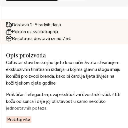
Dostava 2-5 radnih dana
Poklon uz svaku kupnju
Besplatna dostava iznad 75€
Opis proizvoda
Collistar slavi beskrajno ljeto kao način života stvaranjem
ekskluzivnih limitiranih izdanja, u kojima glavnu ulogu imaju
ikonični proizvodi brenda, kako bi čarolija ljeta živjela na
koži tijekom cijele godine.
Praktičan i elegantan, ovaj ekskluzivni dvostruki stick štiti
kožu od sunca i daje joj blistavost u samo nekoliko
jednostavnih poteza:
Gel stick za sunčanje SPF 50+ štiti najosjetljivija područja
Pročitaj više
lica i tijela – poput nosa, usana, područja oko očiju, ušiju,