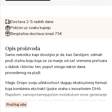
Dostava 2-5 radnih dana
Poklon uz svaku kupnju
Besplatna dostava iznad 75€
Opis proizvoda
Samo nekoliko kapi dovoljno je da, kao čarolijom, odmah
pruži zlatnu boju koja se za manje od sat vremena pretvara
u dubok i blistav ten, poput onoga nakon dana
provedenog na plaži.
Magic Drops svoju učinkovitost duguju ekskluzivnoj formuli
koja kombinira ekstrakt ljuske oraha s inovativnim DHA
Rapidom, samopotamnjujućom molekulom nove generacije
koja prepolovljuje vrijeme potrebno koži za dobivanje boje
Pročitaj više
te osigurava brz, prirodan i ujednačen rezultat, bez rizika