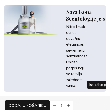
Nova ikona
Scentologije je sti
Nitro Musk
donosi
odvažnu
eleganciju,
suvremenu
senzualnost
i mirisni
potpis koji
se razvija
zajedno s
Istražite po
vama.
DODAJ U KOŠARICU