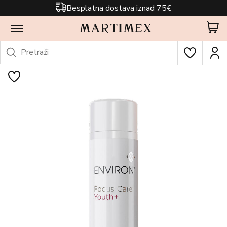
Besplatna dostava iznad 75€