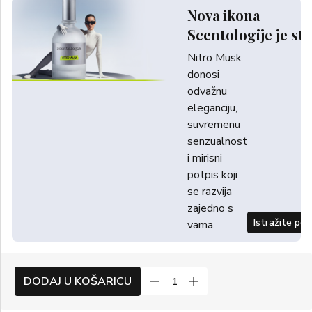
Nova ikona
Scentologije je sti
Nitro Musk
donosi
odvažnu
eleganciju,
suvremenu
senzualnost
i mirisni
potpis koji
se razvija
zajedno s
Istražite po
vama.
DODAJ U KOŠARICU