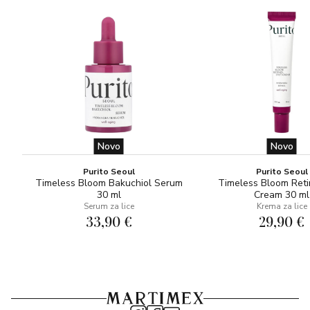
nanošenja.
4. Pričekajte da se proizvod upije u kožu, zatim nanesite
preporučeni Environov hidracijski proizvod s vitaminom A.
Novo
Novo
Purito Seoul
Purito Seoul
Timeless Bloom Bakuchiol Serum
Timeless Bloom Reti
30 ml
Cream 30 ml
Serum za lice
Krema za lice
33,90 €
29,90 €