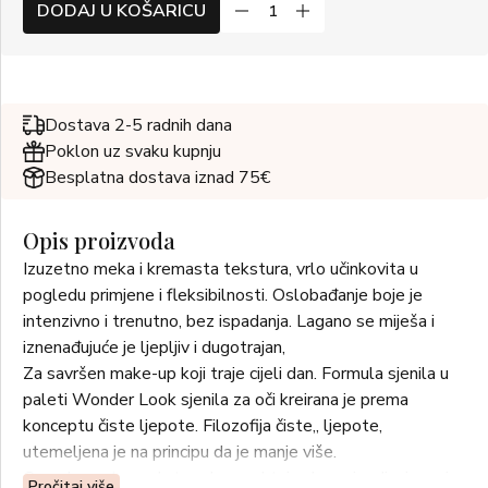
DODAJ U KOŠARICU
Dostava 2-5 radnih dana
Poklon uz svaku kupnju
Besplatna dostava iznad 75€
Opis proizvoda
Izuzetno meka i kremasta tekstura, vrlo učinkovita u
pogledu primjene i fleksibilnosti. Oslobađanje boje je
intenzivno i trenutno, bez ispadanja. Lagano se miješa i
iznenađujuće je ljepljiv i dugotrajan,
Za savršen make-up koji traje cijeli dan. Formula sjenila u
paleti Wonder Look sjenila za oči kreirana je prema
konceptu čiste ljepote. Filozofija čiste„ ljepote,
utemeljena je na principu da je manje više.
Ova elegantna paleta, s kompaktnim, laganim dizajnom i
Pročitaj više