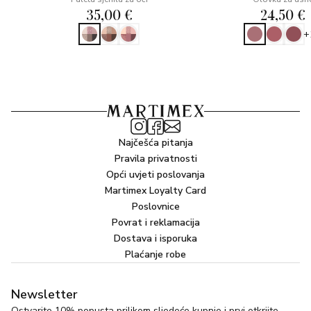
35,00 €
24,50 €
+
Najčešća pitanja
Pravila privatnosti
Opći uvjeti poslovanja
Martimex Loyalty Card
Poslovnice
Povrat i reklamacija
Dostava i isporuka
Plaćanje robe
Newsletter
Ostvarite 10% popusta prilikom sljedeće kupnje i prvi otkrijte