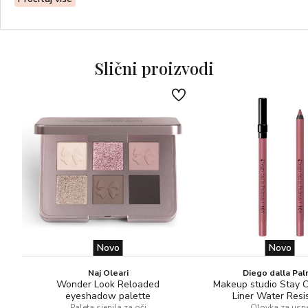
širokim ogledalom, prikladna je kad ste u pokretu, jer
sadrži u jednom pakovanju sve make-up potrebe za svaku
priliku.
Slični proizvodi
Novo
Novo
Naj Oleari
Diego dalla Pa
Wonder Look Reloaded
Makeup studio Stay 
eyeshadow palette
Liner Water Resi
Paleta sjenila za oči
Olovka za usn