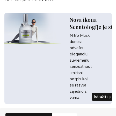
NC u zadnjih 30 dana:
16,80 €
Nova ikona
Scentologije je sti
Nitro Musk
donosi
odvažnu
eleganciju,
suvremenu
senzualnost
i mirisni
potpis koji
se razvija
zajedno s
Istražite po
vama.