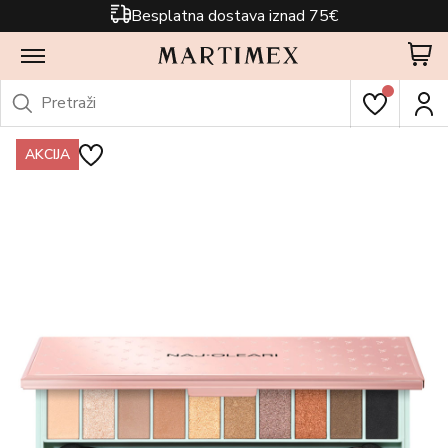
Besplatna dostava iznad 75€
AKCIJA