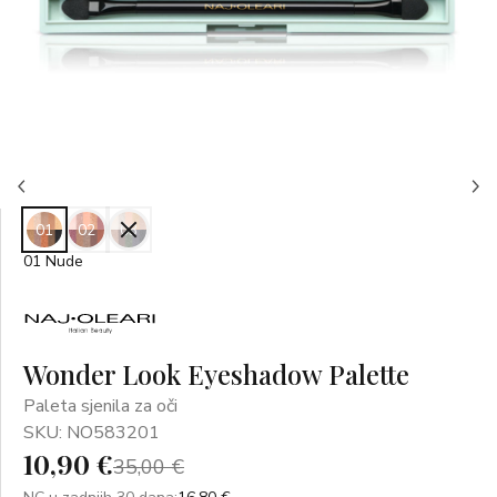
01
02
03
01 Nude
Wonder Look Eyeshadow Palette
Paleta sjenila za oči
SKU: NO583201
10,90 €
35,00 €