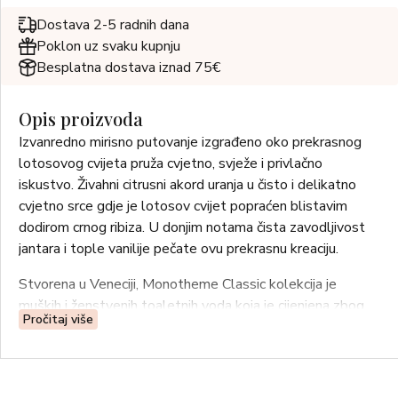
Dostava 2-5 radnih dana
Poklon uz svaku kupnju
Besplatna dostava iznad 75€
Opis proizvoda
Izvanredno mirisno putovanje izgrađeno oko prekrasnog
lotosovog cvijeta pruža cvjetno, svježe i privlačno
iskustvo. Živahni citrusni akord uranja u čisto i delikatno
cvjetno srce gdje je lotosov cvijet popraćen blistavim
dodirom crnog ribiza. U donjim notama čista zavodljivost
jantara i tople vanilije pečate ovu prekrasnu kreaciju.
Stvorena u Veneciji, Monotheme Classic kolekcija je
muških i ženstvenih toaletnih voda koja je cijenjena zbog
Pročitaj više
svoje visoke kvalitete i klasično elegantnog stila te zbog
prisutnosti prevladavajućeg sirovog sastojka. Ova je
kolekcija namijenjena ženama i muškarcima koji vole nositi
proizvode koji su oličenje klasičnog ukusa i koji, umjesto da