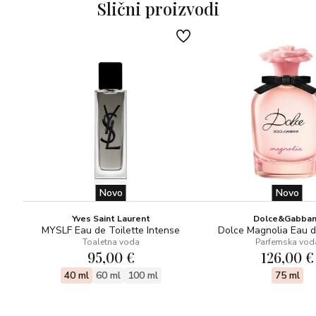
Slični proizvodi
prate prolazne, uvijek nestalne najnovije trendove,
preferiraju vječnu eleganciju. Elegancija se nepogrešivo
očituje iu staklenim bočicama od 100 ml, dizajnom koji
znalački ističe plemeniti karakter mirisa, a ujedno je i
prepoznatljiv element linije. Jedinstveni karakter sastojka
postaje element dizajna.
Novo
Novo
Yves Saint Laurent
Dolce&Gabba
MYSLF Eau de Toilette Intense
Dolce Magnolia Eau 
Toaletna voda
Parfemska vod
95,00 €
126,00 €
40 ml
60 ml
100 ml
75 ml