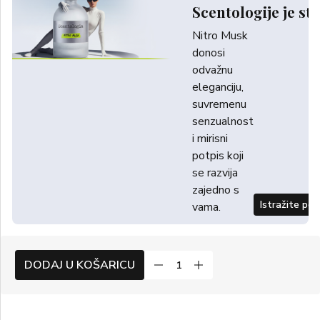
Scentologije je sti
Nitro Musk
donosi
odvažnu
eleganciju,
suvremenu
senzualnost
i mirisni
potpis koji
se razvija
zajedno s
Istražite po
vama.
DODAJ U KOŠARICU