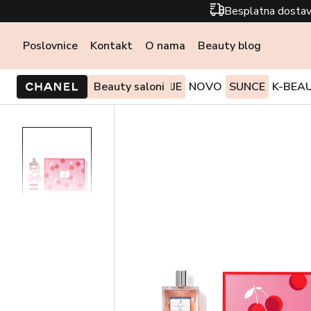
Besplatna dostav
Poslovnice
Kontakt
O nama
Beauty blog
PONUDE I AKCIJE
Beauty saloni
NOVO
SUNCE
K-BEA