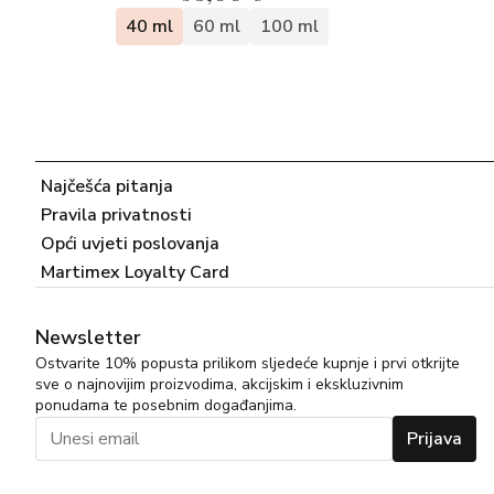
40 ml
60 ml
100 ml
Najčešća pitanja
Pravila privatnosti
Opći uvjeti poslovanja
Martimex Loyalty Card
Newsletter
Ostvarite 10% popusta prilikom sljedeće kupnje i prvi otkrijte
sve o najnovijim proizvodima, akcijskim i ekskluzivnim
ponudama te posebnim događanjima.
Prijava