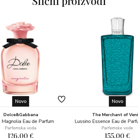
Slični proizvodi
Novo
Novo
Dolce&Gabbana
The Merchant of Ven
 Magnolia Eau de Parfum
Lussino Essence Eau de Par
Parfemska voda
Parfemske vode
126,00 €
155,00 €