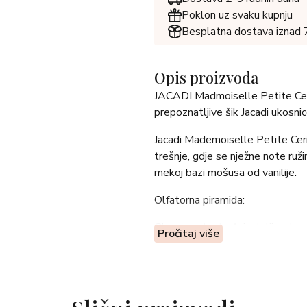
Poklon uz svaku kupnju
Besplatna dostava iznad
Opis proizvoda
JACADI Madmoiselle Petite Ceris
prepoznatljive šik Jacadi ukosnic
Jacadi Mademoiselle Petite Ceri
trešnje, gdje se nježne note ružin
mekoj bazi mošusa od vanilije.
Olfatorna piramida:
Glavne note: trešnja, talijanska
Pročitaj više
Note srca: gardenija, ruža, listovi
Bazne note: ambroks, vanilija, bi