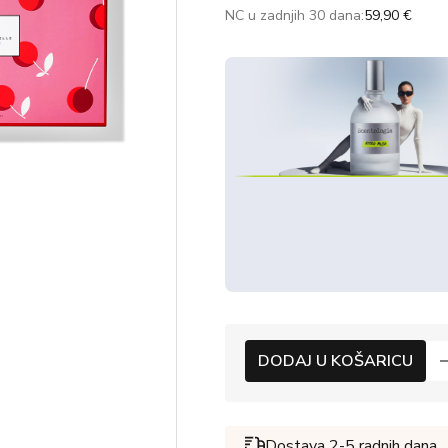
NC u zadnjih 30 dana:
59,90 €
DODAJ U KOŠARICU
Dostava 2-5 radnih dana