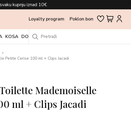
svaku kupnju iznad 10€
Loyalty program
Poklon bon
A
KOSA
DODACI
OUTLET
e
e Petite Cerise 100 ml + Clips Jacadi
 Toilette Mademoiselle
00 ml + Clips Jacadi