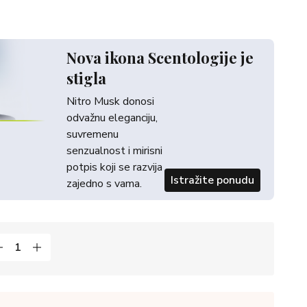
Nova ikona Scentologije je
stigla
Nitro Musk donosi
odvažnu eleganciju,
suvremenu
senzualnost i mirisni
potpis koji se razvija
Istražite ponudu
zajedno s vama.