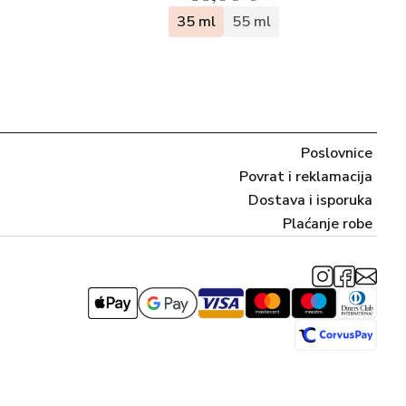
35 ml
55 ml
Poslovnice
Povrat i reklamacija
Dostava i isporuka
Plaćanje robe