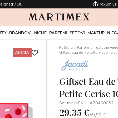
a iznad 75€
Poklon uz 
UTY
BRANDOVI
NICHE
PARFEMI
SETOVI
MAKEUP
NJEG
Početna
Parfemi
Toaletne vod
AKCIJA
Giftset Eau de Toilette Mademoisell
Giftset Eau de
Petite Cerise 1
Set mirisa
SKU: JA20400082
29,35 €
59,90 €