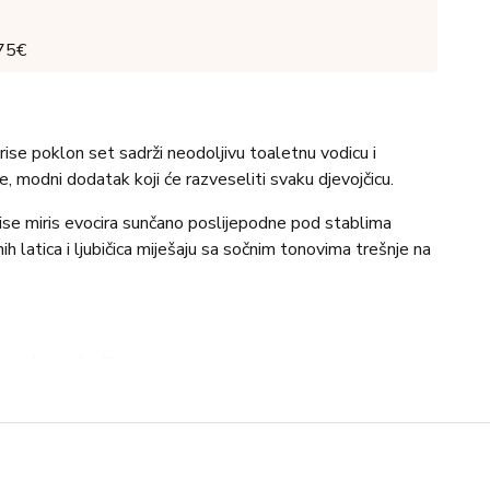
 75€
e poklon set sadrži neodoljivu toaletnu vodicu i
e, modni dodatak koji će razveseliti svaku djevojčicu.
se miris evocira sunčano poslijepodne pod stablima
ih latica i ljubičica miješaju sa sočnim tonovima trešnje na
 mandarina, kruška
 ljubičice
jeli mošus