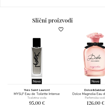
BAZA: vanilija, smeđi šećer, sandalovina, crveni pačuli,
mošus i amber
Slični proizvodi
Novo
Novo
Yves Saint Laurent
Dolce&Gabba
MYSLF Eau de Toilette Intense
Dolce Magnolia Eau 
Toaletna voda
Parfemska vod
95,00 €
126,00 €