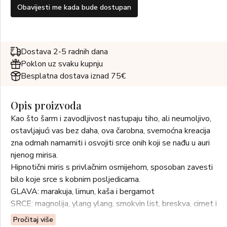
Obavijesti me kada bude dostupan
Dostava 2-5 radnih dana
Poklon uz svaku kupnju
Besplatna dostava iznad 75€
Opis proizvoda
Kao što šarm i zavodljivost nastupaju tiho, ali neumoljivo,
ostavljajući vas bez daha, ova čarobna, svemoćna kreacija
zna odmah namamiti i osvojiti srce onih koji se nađu u auri
njenog mirisa.
Hipnotični miris s privlačnim osmijehom, sposoban zavesti
bilo koje srce s kobnim posljedicama.
GLAVA: marakuja, limun, kaša i bergamot
SRCE: magnolija, ylang ylang, smokvin list, breskva, cimet i
malina
Pročitaj više