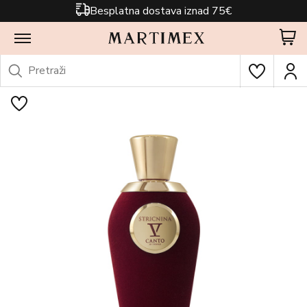
Besplatna dostava iznad 75€